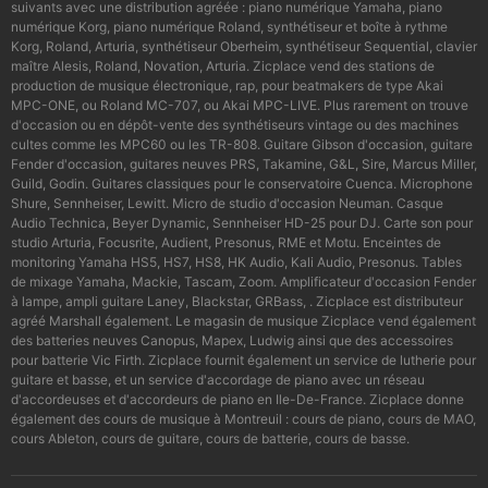
suivants avec une distribution agréée : piano numérique Yamaha, piano
numérique Korg, piano numérique Roland, synthétiseur et boîte à rythme
Korg, Roland, Arturia, synthétiseur Oberheim, synthétiseur Sequential, clavier
maître Alesis, Roland, Novation, Arturia. Zicplace vend des stations de
production de musique électronique, rap, pour beatmakers de type Akai
MPC-ONE, ou Roland MC-707, ou Akai MPC-LIVE. Plus rarement on trouve
d'occasion ou en dépôt-vente des synthétiseurs vintage ou des machines
cultes comme les MPC60 ou les TR-808. Guitare Gibson d'occasion, guitare
Fender d'occasion, guitares neuves PRS, Takamine, G&L, Sire, Marcus Miller,
Guild, Godin. Guitares classiques pour le conservatoire Cuenca. Microphone
Shure, Sennheiser, Lewitt. Micro de studio d'occasion Neuman. Casque
Audio Technica, Beyer Dynamic, Sennheiser HD-25 pour DJ. Carte son pour
studio Arturia, Focusrite, Audient, Presonus, RME et Motu. Enceintes de
monitoring Yamaha HS5, HS7, HS8, HK Audio, Kali Audio, Presonus. Tables
de mixage Yamaha, Mackie, Tascam, Zoom. Amplificateur d'occasion Fender
à lampe, ampli guitare Laney, Blackstar, GRBass, . Zicplace est distributeur
agréé Marshall également. Le magasin de musique Zicplace vend également
des batteries neuves Canopus, Mapex, Ludwig ainsi que des accessoires
pour batterie Vic Firth. Zicplace fournit également un service de lutherie pour
guitare et basse, et un service d'accordage de piano avec un réseau
d'accordeuses et d'accordeurs de piano en Ile-De-France. Zicplace donne
également des cours de musique à Montreuil : cours de piano, cours de MAO,
cours Ableton, cours de guitare, cours de batterie, cours de basse.