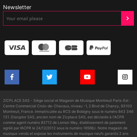
Newsletter
ZICPLACE SAS - Siège social et Magasin de Musique Montreuil Paris-Est :
Centre Commercial Croix-de-Chavaux, niveau -1, 2 Blvd de Chanzy, 93100
Montreuil, France. Immatriculée au RCS de Bobigny sous le numéro 843 346
131. Disruptor SAS, ancien nom de Zicplace SAS, est déclarée à l'ACPR
comme agent numéro 83712 de Lemon Way, établissement de paiement
agréé par l’ACPR le 24/12/2012 sous le numéro 16568J. Notre magasin de
musique vends et expose les instruments de musique neufs garantis 2 ans