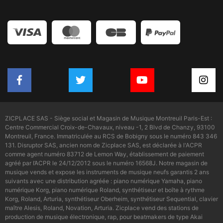
ZICPLACE SAS - Siège social et Magasin de Musique Montreuil Paris-Est :
Centre Commercial Croix-de-Chavaux, niveau -1, 2 Blvd de Chanzy, 93100
Montreuil, France. Immatriculée au RCS de Bobigny sous le numéro 843 346
131. Disruptor SAS, ancien nom de Zicplace SAS, est déclarée à l'ACPR
comme agent numéro 83712 de Lemon Way, établissement de paiement
agréé par l’ACPR le 24/12/2012 sous le numéro 16568J. Notre magasin de
musique vends et expose les instruments de musique neufs garantis 2 ans
suivants avec une distribution agréée : piano numérique Yamaha, piano
numérique Korg, piano numérique Roland, synthétiseur et boîte à rythme
Korg, Roland, Arturia, synthétiseur Oberheim, synthétiseur Sequential, clavier
maître Alesis, Roland, Novation, Arturia. Zicplace vend des stations de
production de musique électronique, rap, pour beatmakers de type Akai