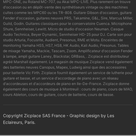
MPC-ONE, ou Roland MC-707, ou Akai MPC-LIVE. Plus rarement on trouve
d'occasion ou en dépôt-vente des synthétiseurs vintage ou des machines
cultes comme les MPC60 ou les TR-808. Guitare Gibson d'occasion, guitare
Fender d'occasion, guitares neuves PRS, Takamine, G&L, Sire, Marcus Miller,
Guild, Godin. Guitares classiques pour le conservatoire Cuenca. Microphone
Shure, Sennheiser, Lewitt. Micro de studio d'occasion Neuman. Casque
Audio Technica, Beyer Dynamic, Sennheiser HD-25 pour DJ. Carte son pour
studio Arturia, Focusrite, Audient, Presonus, RME et Motu. Enceintes de
monitoring Yamaha HS5, HS7, HS8, HK Audio, Kali Audio, Presonus. Tables
de mixage Yamaha, Mackie, Tascam, Zoom. Amplificateur d'occasion Fender
à lampe, ampli guitare Laney, Blackstar, GRBass, . Zicplace est distributeur
agréé Marshall également. Le magasin de musique Zicplace vend également
des batteries neuves Canopus, Mapex, Ludwig ainsi que des accessoires
pour batterie Vic Firth. Zicplace fournit également un service de lutherie pour
guitare et basse, et un service d'accordage de piano avec un réseau
d'accordeuses et d'accordeurs de piano en Ile-De-France. Zicplace donne
également des cours de musique à Montreuil : cours de piano, cours de MAO,
cours Ableton, cours de guitare, cours de batterie, cours de basse.
Copyright Zicplace SAS France - Graphic design by Les
Eclaireurs, Paris.