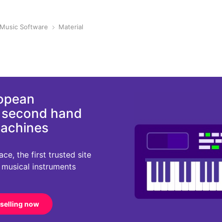
Music Software
Material
ropean
d second hand
machines
e, the first trusted site
r musical instruments
 selling now