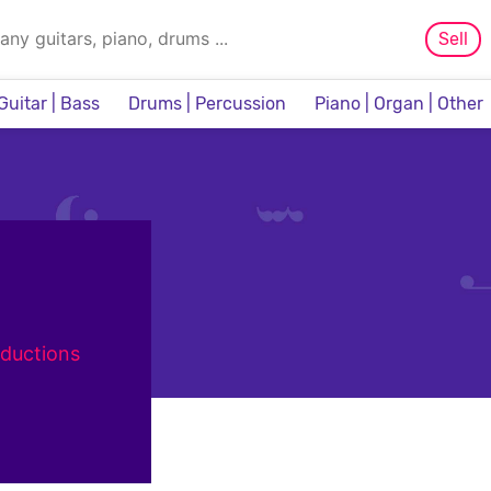
Sell
Guitar | Bass
Drums | Percussion
Piano | Organ | Other
Sampler & Sequencer
roductions