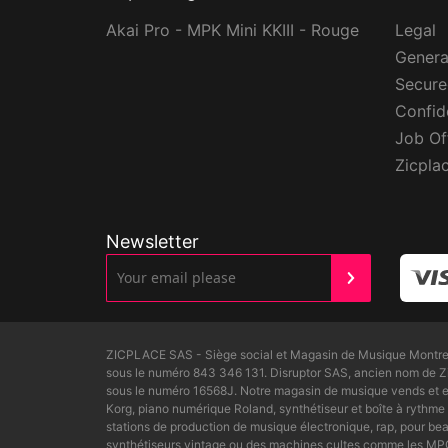
Akai Pro - MPK Mini KKIII - Rouge
Legal
Genera
Secur
Confide
Job Of
Zicpla
Newsletter
ZICPLACE SAS - Siège social et Magasin de Musique Montreui
sous le numéro 843 346 131. Disruptor SAS, ancien nom de 
sous le numéro 16568J. Notre magasin de musique vends et ex
Korg, piano numérique Roland, synthétiseur et boîte à rythme 
stations de production de musique électronique, rap, pour 
synthétiseurs vintage ou des machines cultes comme les MPC6