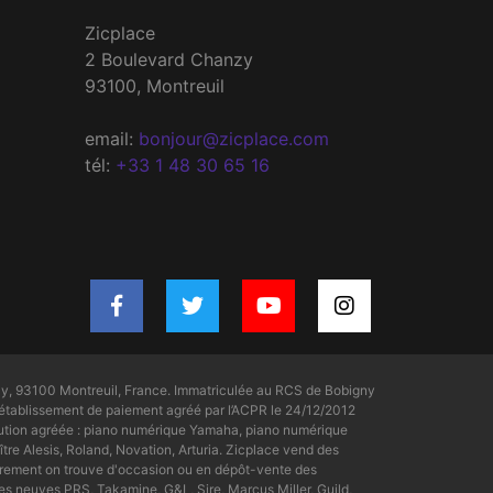
Zicplace
2 Boulevard Chanzy
93100, Montreuil
email:
bonjour@zicplace.com
tél:
+33 1 48 30 65 16
y, 93100 Montreuil, France. Immatriculée au RCS de Bobigny
tablissement de paiement agréé par l’ACPR le 24/12/2012
bution agréée : piano numérique Yamaha, piano numérique
tre Alesis, Roland, Novation, Arturia. Zicplace vend des
rement on trouve d'occasion ou en dépôt-vente des
s neuves PRS, Takamine, G&L, Sire, Marcus Miller, Guild,