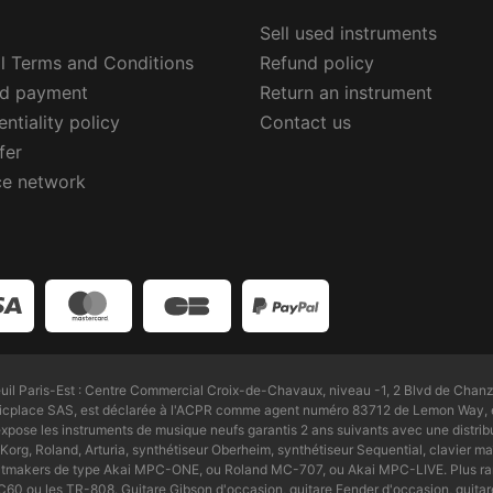
Sell used instruments
l Terms and Conditions
Refund policy
ed payment
Return an instrument
ntiality policy
Contact us
fer
ce network
l Paris-Est : Centre Commercial Croix-de-Chavaux, niveau -1, 2 Blvd de Chanz
Zicplace SAS, est déclarée à l'ACPR comme agent numéro 83712 de Lemon Way, é
pose les instruments de musique neufs garantis 2 ans suivants avec une distri
Korg, Roland, Arturia, synthétiseur Oberheim, synthétiseur Sequential, clavier maî
beatmakers de type Akai MPC-ONE, ou Roland MC-707, ou Akai MPC-LIVE. Plus ra
0 ou les TR-808. Guitare Gibson d'occasion, guitare Fender d'occasion, guitare