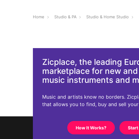
Home
Studio & PA
Studio & Home Studio
Zicplace, the leading Eu
marketplace for new an
music instruments and 
Music and artists know no borders. Zicplac
that allows you to find, buy and sell you
How It Works?
Start