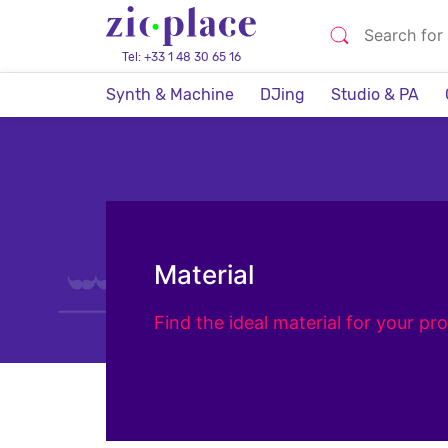
Tel: +33 1 48 30 65 16
Synth & Machine
DJing
Studio & PA
Material
Find the ideal material for your p