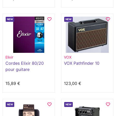
NEW
NEW
Elixir
VOX
Cordes Elixir 80/20
VOX Pathfinder 10
pour guitare
acoustique avec
revêtement polyweb
15,89 €
123,00 €
NEW
NEW