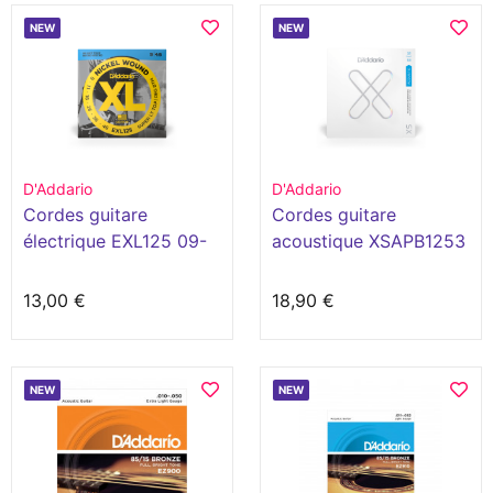
NEW
NEW
D'Addario
D'Addario
Cordes guitare
Cordes guitare
électrique EXL125 09-
acoustique XSAPB1253
46
12-53
13,00 €
18,90 €
NEW
NEW