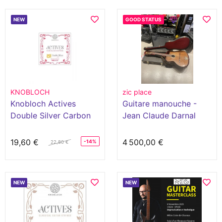
NEW
GOOD STATUS
KNOBLOCH
zic place
Knobloch Actives
Guitare manouche -
Double Silver Carbon
Jean Claude Darnal
CX 300ADC
19,60 €
4 500,00 €
-14%
22,80 €
NEW
NEW