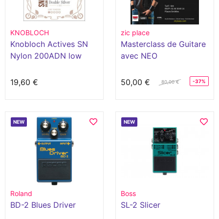
KNOBLOCH
zic place
Knobloch Actives SN
Masterclass de Guitare
Nylon 200ADN low
avec NEO
tension
19,60 €
50,00 €
-37%
80,00 €
NEW
NEW
Roland
Boss
BD-2 Blues Driver
SL-2 Slicer