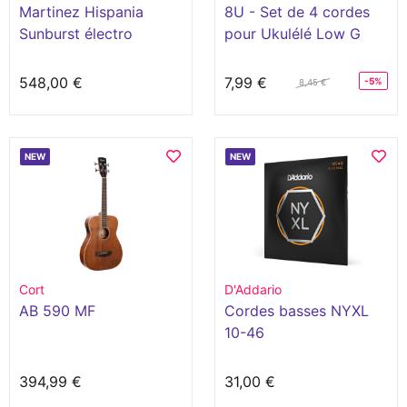
Martinez Hispania
8U - Set de 4 cordes
Sunburst électro
pour Ukulélé Low G
classique
548,00 €
7,99 €
-5%
8,45 €
NEW
NEW
Cort
D'Addario
AB 590 MF
Cordes basses NYXL
10-46
394,99 €
31,00 €