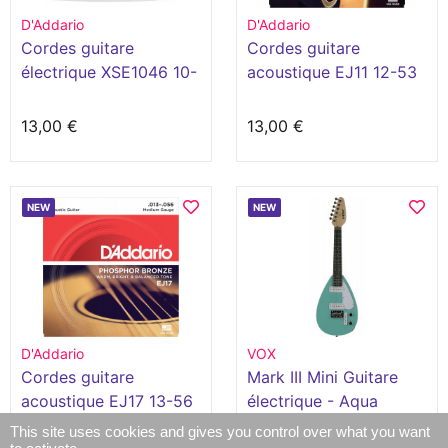
D'Addario
D'Addario
Cordes guitare
Cordes guitare
électrique XSE1046 10-
acoustique EJ11 12-53
46
13,00 €
13,00 €
NEW
NEW
D'Addario
VOX
Cordes guitare
Mark III Mini Guitare
acoustique EJ17 13-56
électrique - Aqua
Green
This site uses cookies and gives you control over what you want