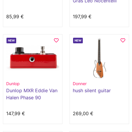
Gras Leo Nocentelli
85,99 €
197,99 €
NEW
NEW
Dunlop
Donner
Dunlop MXR Eddie Van
hush silent guitar
Halen Phase 90
147,99 €
269,00 €