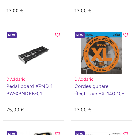
XSAPB1152 11-52
13,00 €
13,00 €
NEW
NEW
D'Addario
D'Addario
Pedal board XPND 1
Cordes guitare
PW-XPNDPB-01
électrique EXL140 10-
52
75,00 €
13,00 €
NEW
NEW