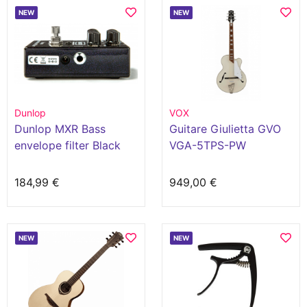
NEW
NEW
Dunlop
VOX
Dunlop MXR Bass
Guitare Giulietta GVO
envelope filter Black
VGA-5TPS-PW
out
184,99 €
949,00 €
NEW
NEW