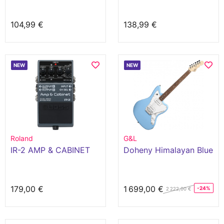
104,99 €
138,99 €
NEW
NEW
Roland
G&L
IR-2 AMP & CABINET
Doheny Himalayan Blue
179,00 €
1 699,00 €
-24%
2 222,00 €