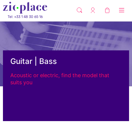
Tel: +33 1 48 30 65 16
Guitar | Bass
Acoustic or electric, find the model that
suits you