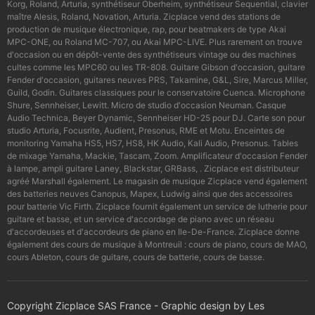
Korg, Roland, Arturia, synthétiseur Oberheim, synthétiseur Sequential, clavier
maître Alesis, Roland, Novation, Arturia. Zicplace vend des stations de
production de musique électronique, rap, pour beatmakers de type Akai
MPC-ONE, ou Roland MC-707, ou Akai MPC-LIVE. Plus rarement on trouve
d'occasion ou en dépôt-vente des synthétiseurs vintage ou des machines
cultes comme les MPC60 ou les TR-808. Guitare Gibson d'occasion, guitare
Fender d'occasion, guitares neuves PRS, Takamine, G&L, Sire, Marcus Miller,
Guild, Godin. Guitares classiques pour le conservatoire Cuenca. Microphone
Shure, Sennheiser, Lewitt. Micro de studio d'occasion Neuman. Casque
Audio Technica, Beyer Dynamic, Sennheiser HD-25 pour DJ. Carte son pour
studio Arturia, Focusrite, Audient, Presonus, RME et Motu. Enceintes de
monitoring Yamaha HS5, HS7, HS8, HK Audio, Kali Audio, Presonus. Tables
de mixage Yamaha, Mackie, Tascam, Zoom. Amplificateur d'occasion Fender
à lampe, ampli guitare Laney, Blackstar, GRBass, . Zicplace est distributeur
agréé Marshall également. Le magasin de musique Zicplace vend également
des batteries neuves Canopus, Mapex, Ludwig ainsi que des accessoires
pour batterie Vic Firth. Zicplace fournit également un service de lutherie pour
guitare et basse, et un service d'accordage de piano avec un réseau
d'accordeuses et d'accordeurs de piano en Ile-De-France. Zicplace donne
également des cours de musique à Montreuil : cours de piano, cours de MAO,
cours Ableton, cours de guitare, cours de batterie, cours de basse.
Copyright Zicplace SAS France - Graphic design by Les