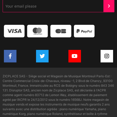
ZICPLACE SAS - Siège social et Magasin de Musique Montreuil Paris-Est :
Centre Commercial Croix-de-Chavaux, niveau -1, 2 Blvd de Chanzy, 93100
Montreuil, France. Immatriculée au RCS de Bobigny sous le numéro 843 346
131. Disruptor SAS, ancien nom de Zicplace SAS, est déclarée à l'ACPR
comme agent numéro 83712 de Lemon Way, établissement de paiement
agréé par l’ACPR le 24/12/2012 sous le numéro 16568J. Notre magasin de
musique vends et expose les instruments de musique neufs garantis 2 ans
suivants avec une distribution agréée : piano numérique Yamaha, piano
numérique Korg, piano numérique Roland, synthétiseur et boîte à rythme