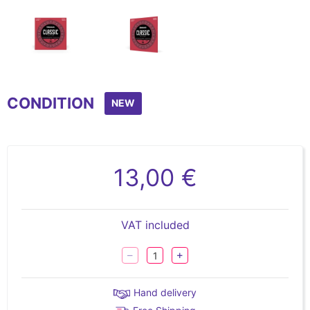
Item
1
CONDITION
of
NEW
2
13,00 €
VAT included
Hand delivery