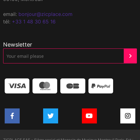
email:
bonjour@zicplace.com
tél:
+33 1 48 30 65 16
Newsletter
ZICPLACE SAS - Siège social et Magasin de Musique Montreuil Paris-Est :