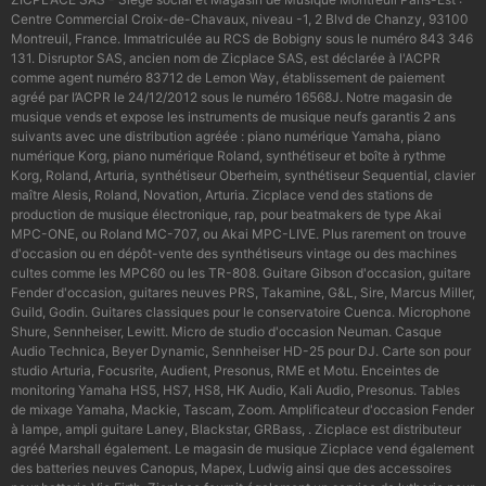
Centre Commercial Croix-de-Chavaux, niveau -1, 2 Blvd de Chanzy, 93100
Montreuil, France. Immatriculée au RCS de Bobigny sous le numéro 843 346
131. Disruptor SAS, ancien nom de Zicplace SAS, est déclarée à l'ACPR
comme agent numéro 83712 de Lemon Way, établissement de paiement
agréé par l’ACPR le 24/12/2012 sous le numéro 16568J. Notre magasin de
musique vends et expose les instruments de musique neufs garantis 2 ans
suivants avec une distribution agréée : piano numérique Yamaha, piano
numérique Korg, piano numérique Roland, synthétiseur et boîte à rythme
Korg, Roland, Arturia, synthétiseur Oberheim, synthétiseur Sequential, clavier
maître Alesis, Roland, Novation, Arturia. Zicplace vend des stations de
production de musique électronique, rap, pour beatmakers de type Akai
MPC-ONE, ou Roland MC-707, ou Akai MPC-LIVE. Plus rarement on trouve
d'occasion ou en dépôt-vente des synthétiseurs vintage ou des machines
cultes comme les MPC60 ou les TR-808. Guitare Gibson d'occasion, guitare
Fender d'occasion, guitares neuves PRS, Takamine, G&L, Sire, Marcus Miller,
Guild, Godin. Guitares classiques pour le conservatoire Cuenca. Microphone
Shure, Sennheiser, Lewitt. Micro de studio d'occasion Neuman. Casque
Audio Technica, Beyer Dynamic, Sennheiser HD-25 pour DJ. Carte son pour
studio Arturia, Focusrite, Audient, Presonus, RME et Motu. Enceintes de
monitoring Yamaha HS5, HS7, HS8, HK Audio, Kali Audio, Presonus. Tables
de mixage Yamaha, Mackie, Tascam, Zoom. Amplificateur d'occasion Fender
à lampe, ampli guitare Laney, Blackstar, GRBass, . Zicplace est distributeur
agréé Marshall également. Le magasin de musique Zicplace vend également
des batteries neuves Canopus, Mapex, Ludwig ainsi que des accessoires