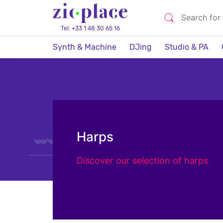
Tel: +33 1 48 30 65 16
Synth & Machine
DJing
Studio & PA
Harps
Discover our selection of harps