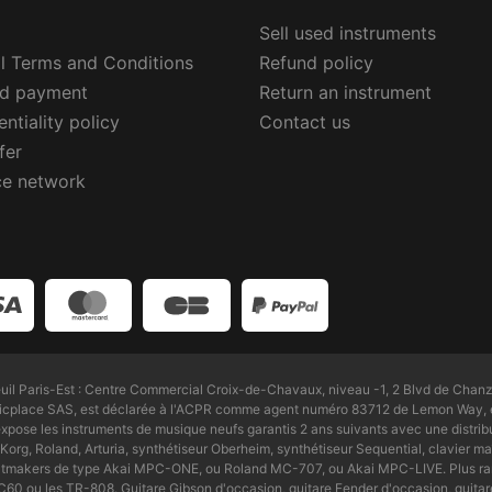
Sell used instruments
l Terms and Conditions
Refund policy
ed payment
Return an instrument
ntiality policy
Contact us
fer
ce network
l Paris-Est : Centre Commercial Croix-de-Chavaux, niveau -1, 2 Blvd de Chanz
Zicplace SAS, est déclarée à l'ACPR comme agent numéro 83712 de Lemon Way, é
pose les instruments de musique neufs garantis 2 ans suivants avec une distri
Korg, Roland, Arturia, synthétiseur Oberheim, synthétiseur Sequential, clavier maî
beatmakers de type Akai MPC-ONE, ou Roland MC-707, ou Akai MPC-LIVE. Plus ra
0 ou les TR-808. Guitare Gibson d'occasion, guitare Fender d'occasion, guitare