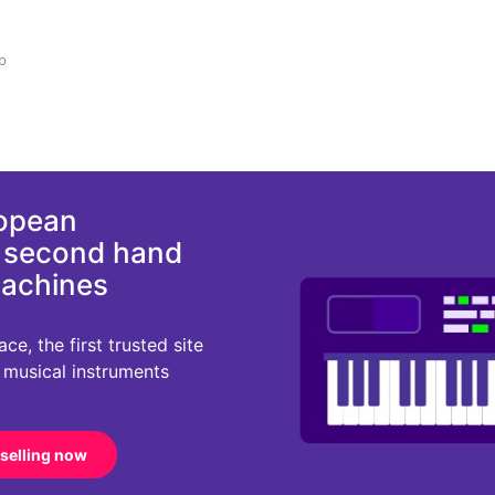
p
ropean
d second hand
machines
e, the first trusted site
r musical instruments
 selling now