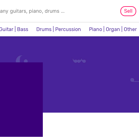
Sell
Guitar | Bass
Drums | Percussion
Piano | Organ | Other
Sampler & Sequencer