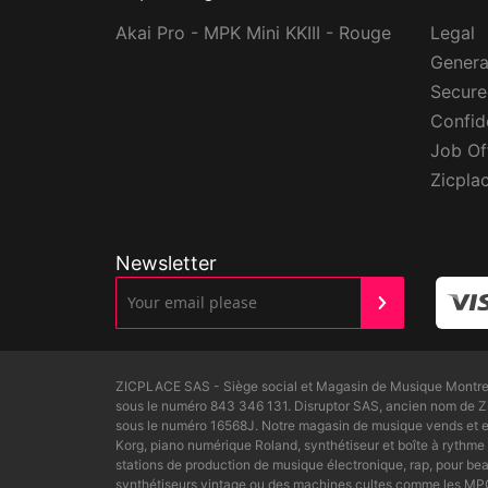
Akai Pro - MPK Mini KKIII - Rouge
Legal
Genera
Secur
Confide
Job Of
Zicpla
Newsletter
ZICPLACE SAS - Siège social et Magasin de Musique Montreui
sous le numéro 843 346 131. Disruptor SAS, ancien nom de 
sous le numéro 16568J. Notre magasin de musique vends et ex
Korg, piano numérique Roland, synthétiseur et boîte à rythme 
stations de production de musique électronique, rap, pour 
synthétiseurs vintage ou des machines cultes comme les MPC6