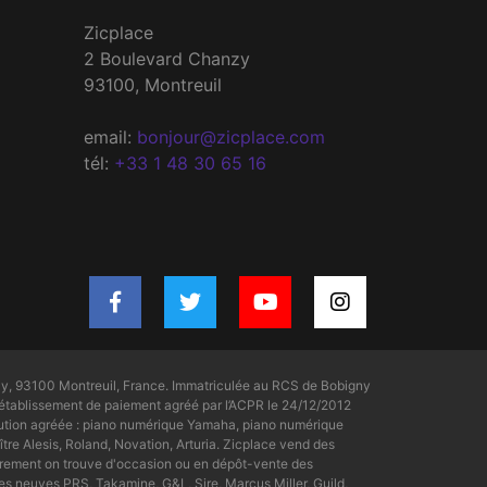
Zicplace
2 Boulevard Chanzy
93100, Montreuil
email:
bonjour@zicplace.com
tél:
+33 1 48 30 65 16
y, 93100 Montreuil, France. Immatriculée au RCS de Bobigny
tablissement de paiement agréé par l’ACPR le 24/12/2012
bution agréée : piano numérique Yamaha, piano numérique
tre Alesis, Roland, Novation, Arturia. Zicplace vend des
rement on trouve d'occasion ou en dépôt-vente des
s neuves PRS, Takamine, G&L, Sire, Marcus Miller, Guild,