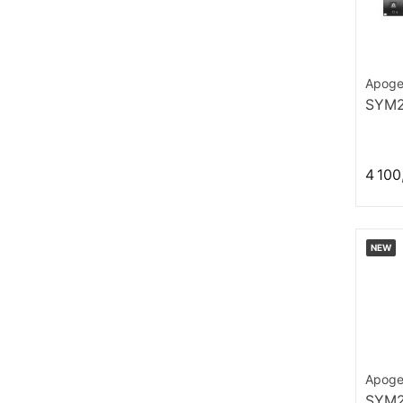
Apog
SYM2
4 100
NEW
Apog
SYM2