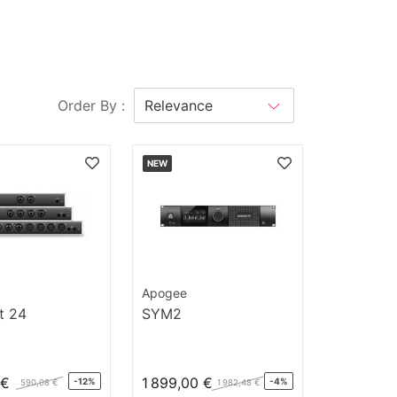
Order By :
NEW
Apogee
t 24
SYM2
 €
1 899,00 €
-12%
-4%
590,08 €
1 982,48 €