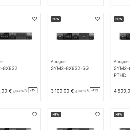
NEW
NEW
ee
Apogee
Apogee
-8X8S2
SYM2-8X8S2-SG
SYM2-
PTHD
,00 €
3 100,00 €
4 500,
-5%
-11%
3 668,43 €
3 466,12 €
NEW
NEW