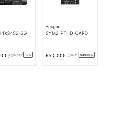
Apogee
24X24S2-SG
SYM2-PTHD-CARD
00 €
950,00 €
-2%
94900%
6 000,00 €
1,00 €