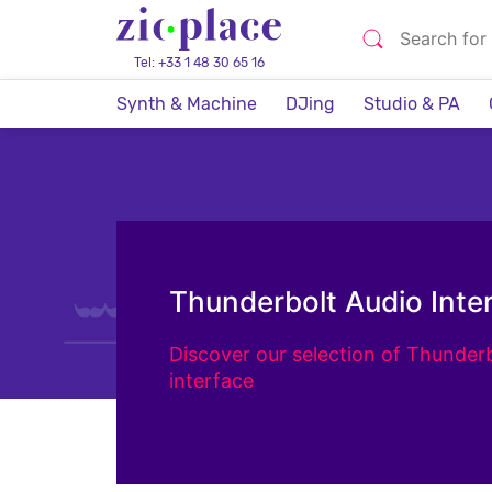
Tel: +33 1 48 30 65 16
Synth & Machine
DJing
Studio & PA
Thunderbolt Audio Inte
Discover our selection of Thunder
interface