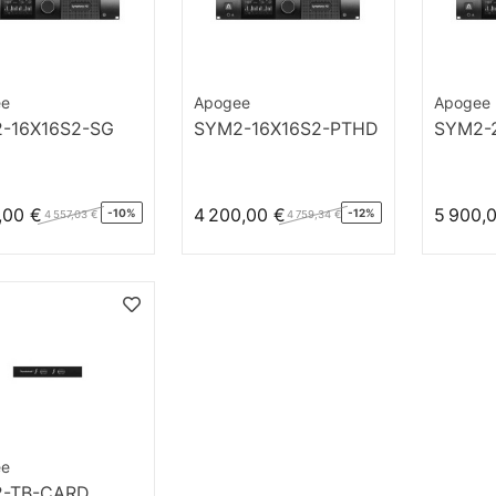
ee
Apogee
Apogee
-16X16S2-SG
SYM2-16X16S2-PTHD
SYM2-
,00 €
4 200,00 €
5 900,
-10%
-12%
4 557,03 €
4 759,34 €
ee
-TB-CARD