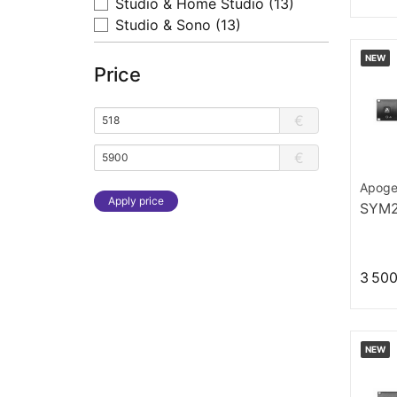
Studio & Home Studio
(13)
Studio & Sono
(13)
NEW
Price
€
€
Apog
Apply price
SYM2
3 500
NEW