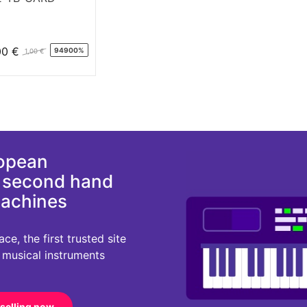
00 €
94900%
1,00 €
ropean
d second hand
machines
e, the first trusted site
r musical instruments
 selling now