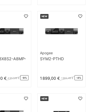
NEW
Apogee
8X8S2-A8MP-
SYM2-PTHD
00 €
1 899,00 €
-9%
-4%
4 957,69 €
1 982,48 €
NEW