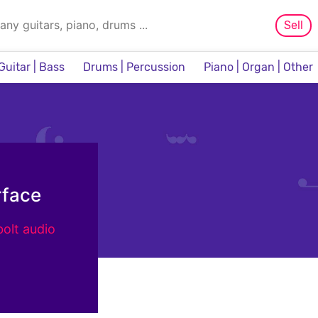
Sell
Guitar | Bass
Drums | Percussion
Piano | Organ | Other
Sampler & Sequencer
rface
bolt audio