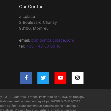
Our Contact
Zicplace
2 Boulevard Chanzy
93100, Montreuil
email:
bonjour@zicplace.com
tél:
+33 1 48 30 65 16
y, 93100 Montreuil, France. Immatriculée au RCS de Bobigny
tablissement de paiement agréé par l’ACPR le 24/12/2012
bution agréée : piano numérique Yamaha, piano numérique
tre Alesis, Roland, Novation, Arturia. Zicplace vend des