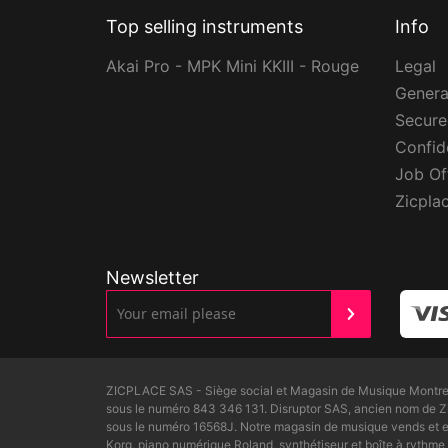
Top selling instruments
Info
Akai Pro - MPK Mini KKIII - Rouge
Legal
Genera
Secur
Confide
Job Of
Zicpla
Newsletter
ZICPLACE SAS - Siège social et Magasin de Musique Montreui
sous le numéro 843 346 131. Disruptor SAS, ancien nom de 
sous le numéro 16568J. Notre magasin de musique vends et ex
Korg, piano numérique Roland, synthétiseur et boîte à rythme 