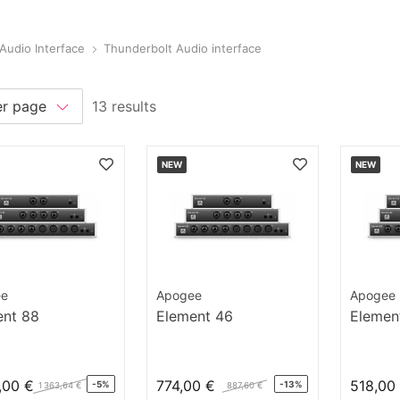
Audio Interface
Thunderbolt Audio interface
13 results
NEW
NEW
ee
Apogee
Apogee
ent 88
Element 46
Elemen
,00 €
774,00 €
518,00
-5%
-13%
1 363,64 €
887,60 €