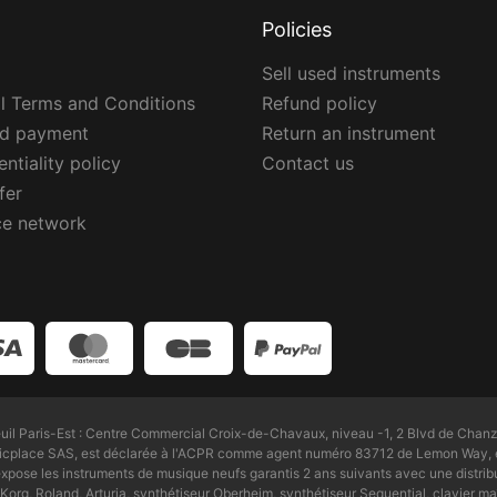
Policies
Sell used instruments
l Terms and Conditions
Refund policy
ed payment
Return an instrument
ntiality policy
Contact us
fer
ce network
l Paris-Est : Centre Commercial Croix-de-Chavaux, niveau -1, 2 Blvd de Chanz
Zicplace SAS, est déclarée à l'ACPR comme agent numéro 83712 de Lemon Way, é
pose les instruments de musique neufs garantis 2 ans suivants avec une distri
Korg, Roland, Arturia, synthétiseur Oberheim, synthétiseur Sequential, clavier maî