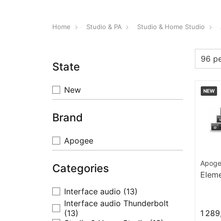
Home
Studio & PA
Studio & Home Studio
State
New
NEW
Brand
Apogee
Apog
Categories
Elem
Interface audio
(13)
Interface audio Thunderbolt
(13)
1 289