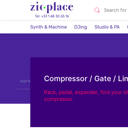
Tel: +33 1 48 30 65 16
Synth & Machine
DJing
Studio & PA
Compressor / Gate / Lim
Rack, pedal, expander, find your id
compressor