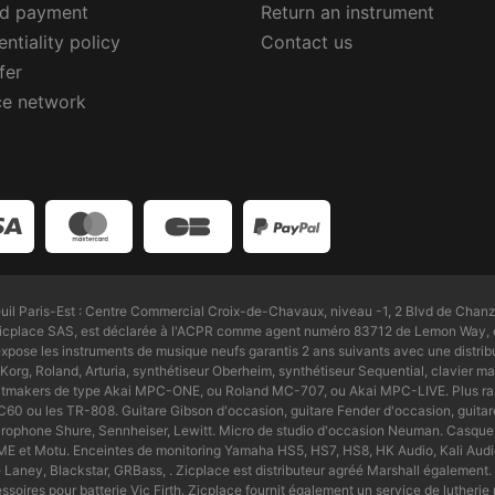
ed payment
Return an instrument
ntiality policy
Contact us
fer
ce network
l Paris-Est : Centre Commercial Croix-de-Chavaux, niveau -1, 2 Blvd de Chanz
Zicplace SAS, est déclarée à l'ACPR comme agent numéro 83712 de Lemon Way, é
pose les instruments de musique neufs garantis 2 ans suivants avec une distri
Korg, Roland, Arturia, synthétiseur Oberheim, synthétiseur Sequential, clavier maî
beatmakers de type Akai MPC-ONE, ou Roland MC-707, ou Akai MPC-LIVE. Plus ra
0 ou les TR-808. Guitare Gibson d'occasion, guitare Fender d'occasion, guitare
icrophone Shure, Sennheiser, Lewitt. Micro de studio d'occasion Neuman. Casq
, RME et Motu. Enceintes de monitoring Yamaha HS5, HS7, HS8, HK Audio, Kali Au
e Laney, Blackstar, GRBass, . Zicplace est distributeur agréé Marshall égaleme
ires pour batterie Vic Firth. Zicplace fournit également un service de lutherie 