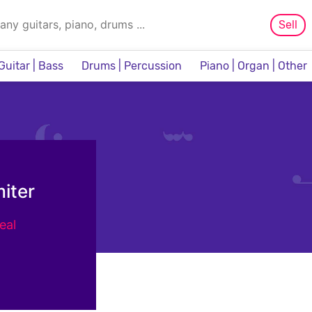
Sell
Guitar | Bass
Drums | Percussion
Piano | Organ | Other
Sampler & Sequencer
iter
eal