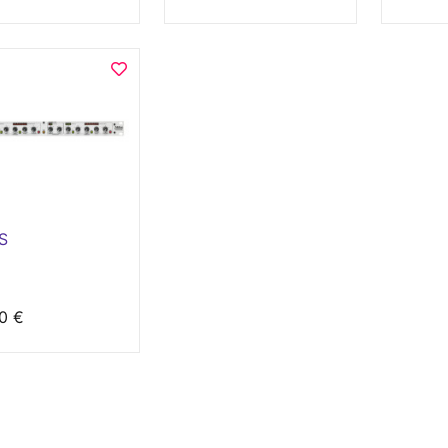
S
0 €