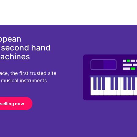
ropean
d second hand
machines
e, the first trusted site
r musical instruments
 selling now