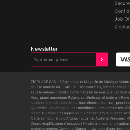
Secur
Confide
Job Of
Zicpla
Newsletter
ZICPLACE SAS - Siège social et Magasin de Musique Montreui
sous le numéro 843 346 131. Disruptor SAS, ancien nom de 
sous le numéro 16568J. Notre magasin de musique vends et ex
Korg, piano numérique Roland, synthétiseur et boîte à rythme 
stations de production de musique électronique, rap, pour 
synthétiseurs vintage ou des machines cultes comme les MPC6
Godin. Guitares classiques pour le conservatoire Cuenca. M
Carte son pour studio Arturia, Focusrite, Audient, Presonus
Zoom. Amplificateur d'occasion Fender à lampe, ampli guitar
batteries neuves Canopus, Mapex, Ludwig ainsi que des accesso