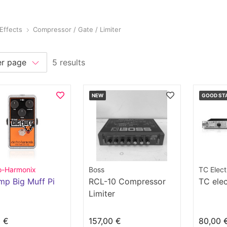
Effects
Compressor / Gate / Limiter
5 results
NEW
GOOD ST
ro-Harmonix
Boss
TC Elect
p Big Muff Pi
RCL-10 Compressor
TC ele
Limiter
0 €
157,00 €
80,00 