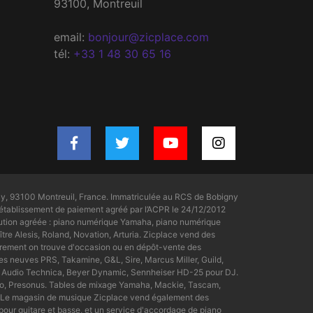
93100, Montreuil
email:
bonjour@zicplace.com
tél:
+33 1 48 30 65 16
y, 93100 Montreuil, France. Immatriculée au RCS de Bobigny
tablissement de paiement agréé par l’ACPR le 24/12/2012
bution agréée : piano numérique Yamaha, piano numérique
tre Alesis, Roland, Novation, Arturia. Zicplace vend des
rement on trouve d'occasion ou en dépôt-vente des
s neuves PRS, Takamine, G&L, Sire, Marcus Miller, Guild,
ue Audio Technica, Beyer Dynamic, Sennheiser HD-25 pour DJ.
dio, Presonus. Tables de mixage Yamaha, Mackie, Tascam,
nt. Le magasin de musique Zicplace vend également des
pour guitare et basse, et un service d'accordage de piano