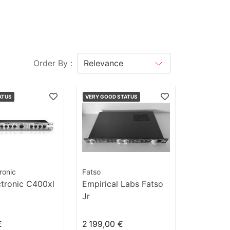
Order By :
ATUS
VERY GOOD STATUS
ronic
Fatso
ctronic C400xl
Empirical Labs Fatso
Jr
€
2 199,00 €