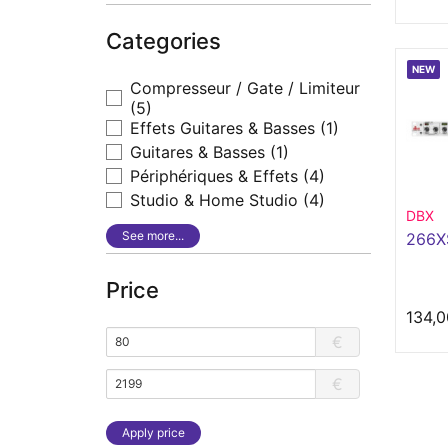
Categories
NEW
Compresseur / Gate / Limiteur
(5)
Effets Guitares & Basses
(1)
Guitares & Basses
(1)
Périphériques & Effets
(4)
Studio & Home Studio
(4)
DBX
See more...
266X
Price
134,0
€
€
Apply price