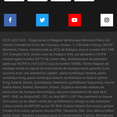
ZICPLACE SAS - Siège social et Magasin de Musique Montreuil Paris-Est :
Centre Commercial Croix-de-Chavaux, niveau -1, 2 Blvd de Chanzy, 93100
Montreuil, France. Immatriculée au RCS de Bobigny sous le numéro 843 346
131. Disruptor SAS, ancien nom de Zicplace SAS, est déclarée à l'ACPR
comme agent numéro 83712 de Lemon Way, établissement de paiement
agréé par l’ACPR le 24/12/2012 sous le numéro 16568J. Notre magasin de
musique vends et expose les instruments de musique neufs garantis 2 ans
suivants avec une distribution agréée : piano numérique Yamaha, piano
numérique Korg, piano numérique Roland, synthétiseur et boîte à rythme
Korg, Roland, Arturia, synthétiseur Oberheim, synthétiseur Sequential, clavier
maître Alesis, Roland, Novation, Arturia. Zicplace vend des stations de
production de musique électronique, rap, pour beatmakers de type Akai
MPC-ONE, ou Roland MC-707, ou Akai MPC-LIVE. Plus rarement on trouve
d'occasion ou en dépôt-vente des synthétiseurs vintage ou des machines
cultes comme les MPC60 ou les TR-808. Guitare Gibson d'occasion, guitare
Fender d'occasion, guitares neuves PRS, Takamine, G&L, Sire, Marcus Miller,
Guild, Godin. Guitares classiques pour le conservatoire Cuenca. Microphone