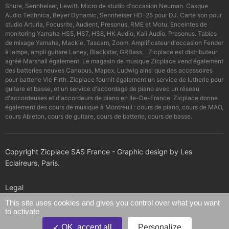
Shure, Sennheiser, Lewitt. Micro de studio d'occasion Neuman. Casque
Audio Technica, Beyer Dynamic, Sennheiser HD-25 pour DJ. Carte son pour
studio Arturia, Focusrite, Audient, Presonus, RME et Motu. Enceintes de
monitoring Yamaha HS5, HS7, HS8, HK Audio, Kali Audio, Presonus. Tables
de mixage Yamaha, Mackie, Tascam, Zoom. Amplificateur d'occasion Fender
à lampe, ampli guitare Laney, Blackstar, GRBass, . Zicplace est distributeur
agréé Marshall également. Le magasin de musique Zicplace vend également
des batteries neuves Canopus, Mapex, Ludwig ainsi que des accessoires
pour batterie Vic Firth. Zicplace fournit également un service de lutherie pour
guitare et basse, et un service d'accordage de piano avec un réseau
d'accordeuses et d'accordeurs de piano en Ile-De-France. Zicplace donne
également des cours de musique à Montreuil : cours de piano, cours de MAO,
cours Ableton, cours de guitare, cours de batterie, cours de basse.
Copyright Zicplace SAS France - Graphic design by Les
Eclaireurs, Paris.
Legal
This site uses cookies and gives you control over what you want
to activate
Confidentiality policy
OK, accept all
Personalize