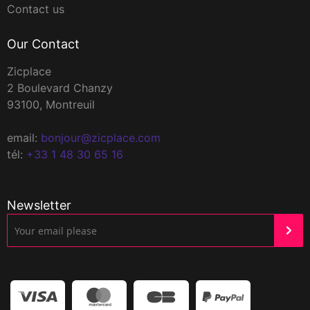
Contact us
Our Contact
Zicplace
2 Boulevard Chanzy
93100, Montreuil
email:
bonjour@zicplace.com
tél:
+33 1 48 30 65 16
Newsletter