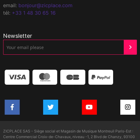
email:
bonjour@zicplace.com
tél:
+33 1 48 30 65 16
Newsletter
ZICPLACE SAS - Siège social et Magasin de Musique Montreuil Paris-Est :
Centre Commercial Croix-de-Chavaux, niveau -1, 2 Blvd de Chanzy, 93100