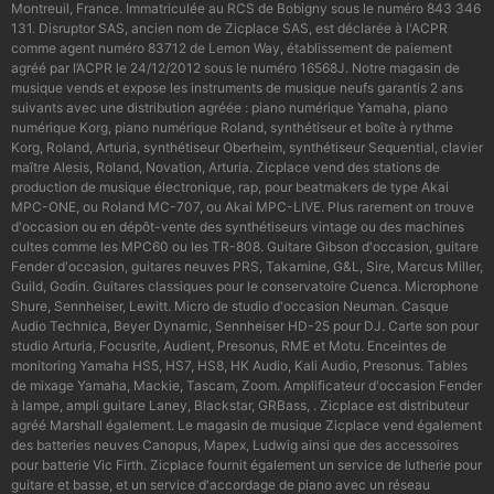
Montreuil, France. Immatriculée au RCS de Bobigny sous le numéro 843 346
131. Disruptor SAS, ancien nom de Zicplace SAS, est déclarée à l'ACPR
comme agent numéro 83712 de Lemon Way, établissement de paiement
agréé par l’ACPR le 24/12/2012 sous le numéro 16568J. Notre magasin de
musique vends et expose les instruments de musique neufs garantis 2 ans
suivants avec une distribution agréée : piano numérique Yamaha, piano
numérique Korg, piano numérique Roland, synthétiseur et boîte à rythme
Korg, Roland, Arturia, synthétiseur Oberheim, synthétiseur Sequential, clavier
maître Alesis, Roland, Novation, Arturia. Zicplace vend des stations de
production de musique électronique, rap, pour beatmakers de type Akai
MPC-ONE, ou Roland MC-707, ou Akai MPC-LIVE. Plus rarement on trouve
d'occasion ou en dépôt-vente des synthétiseurs vintage ou des machines
cultes comme les MPC60 ou les TR-808. Guitare Gibson d'occasion, guitare
Fender d'occasion, guitares neuves PRS, Takamine, G&L, Sire, Marcus Miller,
Guild, Godin. Guitares classiques pour le conservatoire Cuenca. Microphone
Shure, Sennheiser, Lewitt. Micro de studio d'occasion Neuman. Casque
Audio Technica, Beyer Dynamic, Sennheiser HD-25 pour DJ. Carte son pour
studio Arturia, Focusrite, Audient, Presonus, RME et Motu. Enceintes de
monitoring Yamaha HS5, HS7, HS8, HK Audio, Kali Audio, Presonus. Tables
de mixage Yamaha, Mackie, Tascam, Zoom. Amplificateur d'occasion Fender
à lampe, ampli guitare Laney, Blackstar, GRBass, . Zicplace est distributeur
agréé Marshall également. Le magasin de musique Zicplace vend également
des batteries neuves Canopus, Mapex, Ludwig ainsi que des accessoires
pour batterie Vic Firth. Zicplace fournit également un service de lutherie pour
guitare et basse, et un service d'accordage de piano avec un réseau