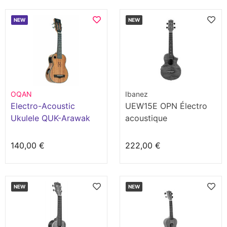
NEW
NEW
OQAN
Ibanez
Electro-Acoustic
UEW15E OPN Électro
Ukulele QUK-Arawak
acoustique
Soprano SE
140,00 €
222,00 €
NEW
NEW