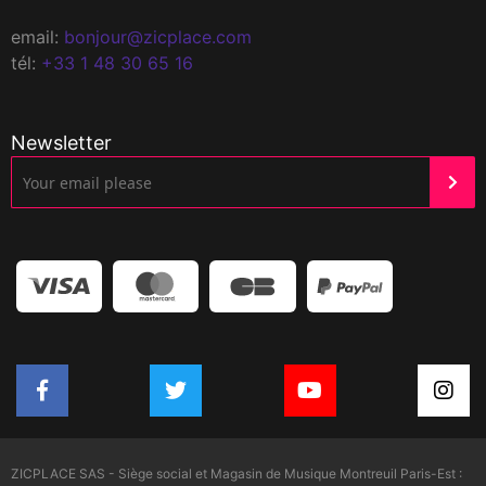
email:
bonjour@zicplace.com
tél:
+33 1 48 30 65 16
Newsletter
ZICPLACE SAS - Siège social et Magasin de Musique Montreuil Paris-Est :