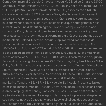
Centre Commercial Croix-de-Chavaux, niveau -1, 2 Blvd de Chanzy, 93100
Montreuil, France. Immatriculée au RCS de Bobigny sous le numéro 843 346
131. Disruptor SAS, ancien nom de Zicplace SAS, est déclarée à l'ACPR
comme agent numéro 83712 de Lemon Way, établissement de paiement
agréé par l’ACPR le 24/12/2012 sous le numéro 16568J. Notre magasin de
musique vends et expose les instruments de musique neufs garantis 2 ans
suivants avec une distribution agréée : piano numérique Yamaha, piano
numérique Korg, piano numérique Roland, synthétiseur et boîte à rythme
Korg, Roland, Arturia, synthétiseur Oberheim, synthétiseur Sequential, clavier
maître Alesis, Roland, Novation, Arturia. Zicplace vend des stations de
production de musique électronique, rap, pour beatmakers de type Akai
MPC-ONE, ou Roland MC-707, ou Akai MPC-LIVE. Plus rarement on trouve
d'occasion ou en dépôt-vente des synthétiseurs vintage ou des machines
cultes comme les MPC60 ou les TR-808. Guitare Gibson d'occasion, guitare
Fender d'occasion, guitares neuves PRS, Takamine, G&L, Sire, Marcus Miller,
Guild, Godin. Guitares classiques pour le conservatoire Cuenca. Microphone
Shure, Sennheiser, Lewitt. Micro de studio d'occasion Neuman. Casque
Audio Technica, Beyer Dynamic, Sennheiser HD-25 pour DJ. Carte son pour
studio Arturia, Focusrite, Audient, Presonus, RME et Motu. Enceintes de
monitoring Yamaha HS5, HS7, HS8, HK Audio, Kali Audio, Presonus. Tables
de mixage Yamaha, Mackie, Tascam, Zoom. Amplificateur d'occasion Fender
à lampe, ampli guitare Laney, Blackstar, GRBass, . Zicplace est distributeur
agréé Marshall également. Le magasin de musique Zicplace vend également
des batteries neuves Canopus, Mapex, Ludwig ainsi que des accessoires
pour batterie Vic Firth. Zicplace fournit également un service de lutherie pour