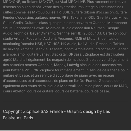
MPC-ONE, ou Roland MC-707, ou Akai MPC-LIVE. Plus rarement on trouve
d'occasion ou en dépôt-vente des synthétiseurs vintage ou des machines
cultes comme les MPC60 ou les TR-808. Guitare Gibson d'occasion, guitare
Fender d'occasion, guitares neuves PRS, Takamine, G&L, Sire, Marcus Miller,
Guild, Godin. Guitares classiques pour le conservatoire Cuenca. Microphone
Shure, Sennheiser, Lewitt. Micro de studio d'occasion Neuman. Casque
Audio Technica, Beyer Dynamic, Sennheiser HD-25 pour DJ. Carte son pour
studio Arturia, Focusrite, Audient, Presonus, RME et Motu. Enceintes de
monitoring Yamaha HS5, HS7, HS8, HK Audio, Kali Audio, Presonus. Tables
de mixage Yamaha, Mackie, Tascam, Zoom. Amplificateur d'occasion Fender
à lampe, ampli guitare Laney, Blackstar, GRBass, . Zicplace est distributeur
agréé Marshall également. Le magasin de musique Zicplace vend également
des batteries neuves Canopus, Mapex, Ludwig ainsi que des accessoires
pour batterie Vic Firth. Zicplace fournit également un service de lutherie pour
guitare et basse, et un service d'accordage de piano avec un réseau
d'accordeuses et d'accordeurs de piano en Ile-De-France. Zicplace donne
également des cours de musique à Montreuil : cours de piano, cours de MAO,
cours Ableton, cours de guitare, cours de batterie, cours de basse.
Copyright Zicplace SAS France - Graphic design by Les
Eclaireurs, Paris.