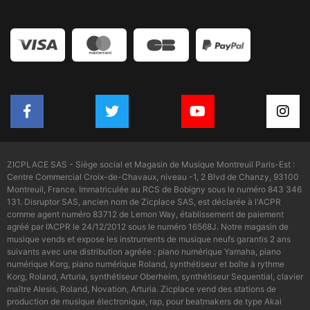
ZICPLACE SAS - Siège social et Magasin de Musique Montreuil Paris-Est :
Centre Commercial Croix-de-Chavaux, niveau -1, 2 Blvd de Chanzy, 93100
Montreuil, France. Immatriculée au RCS de Bobigny sous le numéro 843 346
131. Disruptor SAS, ancien nom de Zicplace SAS, est déclarée à l'ACPR
comme agent numéro 83712 de Lemon Way, établissement de paiement
agréé par l’ACPR le 24/12/2012 sous le numéro 16568J. Notre magasin de
musique vends et expose les instruments de musique neufs garantis 2 ans
suivants avec une distribution agréée : piano numérique Yamaha, piano
numérique Korg, piano numérique Roland, synthétiseur et boîte à rythme
Korg, Roland, Arturia, synthétiseur Oberheim, synthétiseur Sequential, clavier
maître Alesis, Roland, Novation, Arturia. Zicplace vend des stations de
production de musique électronique, rap, pour beatmakers de type Akai