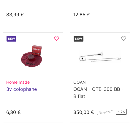
83,99 €
12,85 €
NEW
NEW
Home made
OQAN
3v colophane
OQAN - OTB-300 BB -
B flat
6,30 €
350,00 €
-12%
395,70 €