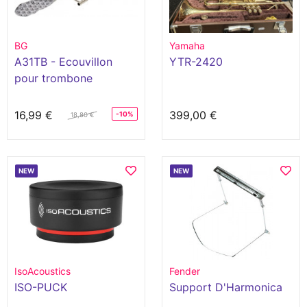
BG
Yamaha
A31TB - Ecouvillon
YTR-2420
pour trombone
16,99 €
399,00 €
-10%
18,80 €
NEW
NEW
IsoAcoustics
Fender
ISO-PUCK
Support D'Harmonica