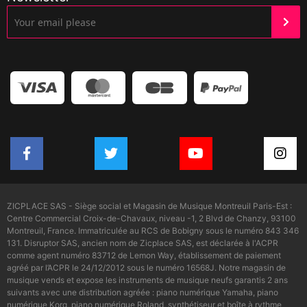
ZICPLACE SAS - Siège social et Magasin de Musique Montreuil Paris-Est :
Centre Commercial Croix-de-Chavaux, niveau -1, 2 Blvd de Chanzy, 93100
Montreuil, France. Immatriculée au RCS de Bobigny sous le numéro 843 346
131. Disruptor SAS, ancien nom de Zicplace SAS, est déclarée à l'ACPR
comme agent numéro 83712 de Lemon Way, établissement de paiement
agréé par l’ACPR le 24/12/2012 sous le numéro 16568J. Notre magasin de
musique vends et expose les instruments de musique neufs garantis 2 ans
suivants avec une distribution agréée : piano numérique Yamaha, piano
numérique Korg, piano numérique Roland, synthétiseur et boîte à rythme