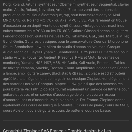
Korg, Roland, Arturia, synthétiseur Oberheim, synthétiseur Sequential, clavier
maître Alesis, Roland, Novation, Arturia. Zicplace vend des stations de
production de musique électronique, rap, pour beatmakers de type Akai
MPC-ONE, ou Roland MC-707, ou Akai MPC-LIVE. Plus rarement on trouve
d'occasion ou en dépôt-vente des synthétiseurs vintage ou des machines
cultes comme les MPC60 ou les TR-808. Guitare Gibson d'occasion, guitare
Fender d'occasion, guitares neuves PRS, Takamine, G&L, Sire, Marcus Miller,
Guild, Godin. Guitares classiques pour le conservatoire Cuenca. Microphone
Shure, Sennheiser, Lewitt. Micro de studio d'occasion Neuman. Casque
Audio Technica, Beyer Dynamic, Sennheiser HD-25 pour DJ. Carte son pour
studio Arturia, Focusrite, Audient, Presonus, RME et Motu. Enceintes de
monitoring Yamaha HS5, HS7, HS8, HK Audio, Kali Audio, Presonus. Tables
de mixage Yamaha, Mackie, Tascam, Zoom. Amplificateur d'occasion Fender
à lampe, ampli guitare Laney, Blackstar, GRBass, . Zicplace est distributeur
agréé Marshall également. Le magasin de musique Zicplace vend également
des batteries neuves Canopus, Mapex, Ludwig ainsi que des accessoires
pour batterie Vic Firth. Zicplace fournit également un service de lutherie pour
guitare et basse, et un service d'accordage de piano avec un réseau
d'accordeuses et d'accordeurs de piano en Ile-De-France. Zicplace donne
également des cours de musique à Montreuil : cours de piano, cours de MAO,
cours Ableton, cours de guitare, cours de batterie, cours de basse.
Copyright Zicplace SAS France - Graphic design by Les