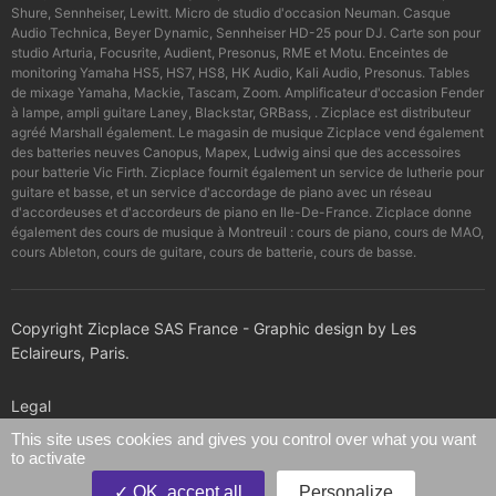
Shure, Sennheiser, Lewitt. Micro de studio d'occasion Neuman. Casque
Audio Technica, Beyer Dynamic, Sennheiser HD-25 pour DJ. Carte son pour
studio Arturia, Focusrite, Audient, Presonus, RME et Motu. Enceintes de
monitoring Yamaha HS5, HS7, HS8, HK Audio, Kali Audio, Presonus. Tables
de mixage Yamaha, Mackie, Tascam, Zoom. Amplificateur d'occasion Fender
à lampe, ampli guitare Laney, Blackstar, GRBass, . Zicplace est distributeur
agréé Marshall également. Le magasin de musique Zicplace vend également
des batteries neuves Canopus, Mapex, Ludwig ainsi que des accessoires
pour batterie Vic Firth. Zicplace fournit également un service de lutherie pour
guitare et basse, et un service d'accordage de piano avec un réseau
d'accordeuses et d'accordeurs de piano en Ile-De-France. Zicplace donne
également des cours de musique à Montreuil : cours de piano, cours de MAO,
cours Ableton, cours de guitare, cours de batterie, cours de basse.
Copyright Zicplace SAS France - Graphic design by Les
Eclaireurs, Paris.
Legal
This site uses cookies and gives you control over what you want
to activate
Confidentiality policy
OK, accept all
Personalize