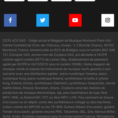
ZICPLACE SAS - Siège social et Magasin de Musique Montreuil Paris-Est :
Centre Commercial Croix-de-Chavaux, niveau -1, 2 Blvd de Chanzy, 93100
Montreuil, France. Immatriculée au RCS de Bobigny sous le numéro 843 346
131. Disruptor SAS, ancien nom de Zicplace SAS, est déclarée à l'ACPR
comme agent numéro 83712 de Lemon Way, établissement de paiement
agréé par l’ACPR le 24/12/2012 sous le numéro 16568J. Notre magasin de
musique vends et expose les instruments de musique neufs garantis 2 ans
suivants avec une distribution agréée : piano numérique Yamaha, piano
numérique Korg, piano numérique Roland, synthétiseur et boîte à rythme
Korg, Roland, Arturia, synthétiseur Oberheim, synthétiseur Sequential, clavier
maître Alesis, Roland, Novation, Arturia. Zicplace vend des stations de
production de musique électronique, rap, pour beatmakers de type Akai
MPC-ONE, ou Roland MC-707, ou Akai MPC-LIVE. Plus rarement on trouve
d'occasion ou en dépôt-vente des synthétiseurs vintage ou des machines
cultes comme les MPC60 ou les TR-808. Guitare Gibson d'occasion, guitare
Fender d'occasion, guitares neuves PRS, Takamine, G&L, Sire, Marcus Miller,
Guild, Godin. Guitares classiques pour le conservatoire Cuenca. Microphone