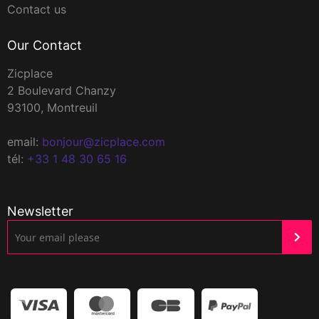
Contact us
Our Contact
Zicplace
2 Boulevard Chanzy
93100, Montreuil
email:
bonjour@zicplace.com
tél:
+33 1 48 30 65 16
Newsletter