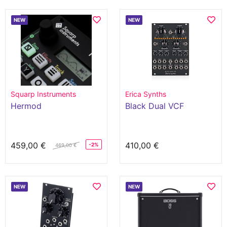
NEW
NEW
Squarp Instruments
Erica Synths
Hermod
Black Dual VCF
459,00 €
410,00 €
-2%
469,00 €
NEW
NEW