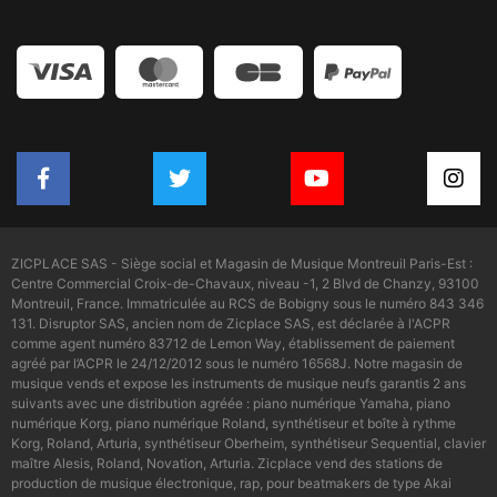
ZICPLACE SAS - Siège social et Magasin de Musique Montreuil Paris-Est :
Centre Commercial Croix-de-Chavaux, niveau -1, 2 Blvd de Chanzy, 93100
Montreuil, France. Immatriculée au RCS de Bobigny sous le numéro 843 346
131. Disruptor SAS, ancien nom de Zicplace SAS, est déclarée à l'ACPR
comme agent numéro 83712 de Lemon Way, établissement de paiement
agréé par l’ACPR le 24/12/2012 sous le numéro 16568J. Notre magasin de
musique vends et expose les instruments de musique neufs garantis 2 ans
suivants avec une distribution agréée : piano numérique Yamaha, piano
numérique Korg, piano numérique Roland, synthétiseur et boîte à rythme
Korg, Roland, Arturia, synthétiseur Oberheim, synthétiseur Sequential, clavier
maître Alesis, Roland, Novation, Arturia. Zicplace vend des stations de
production de musique électronique, rap, pour beatmakers de type Akai