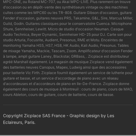
MPC-ONE, ou Roland MC-707, ou Akai MPC-LIVE. Plus rarement on trouve
d'occasion ou en dépôt-vente des synthétiseurs vintage ou des machines
cultes comme les MPC60 ou les TR-808. Guitare Gibson d'occasion, guitare
Fender d'occasion, guitares neuves PRS, Takamine, G&L, Sire, Marcus Miller,
Guild, Godin. Guitares classiques pour le conservatoire Cuenca. Microphone
Shure, Sennheiser, Lewitt. Micro de studio d'occasion Neuman. Casque
Audio Technica, Beyer Dynamic, Sennheiser HD-25 pour DJ. Carte son pour
studio Arturia, Focusrite, Audient, Presonus, RME et Motu. Enceintes de
monitoring Yamaha HS5, HS7, HS8, HK Audio, Kali Audio, Presonus. Tables
de mixage Yamaha, Mackie, Tascam, Zoom. Amplificateur d'occasion Fender
à lampe, ampli guitare Laney, Blackstar, GRBass, . Zicplace est distributeur
agréé Marshall également. Le magasin de musique Zicplace vend également
des batteries neuves Canopus, Mapex, Ludwig ainsi que des accessoires
pour batterie Vic Firth. Zicplace fournit également un service de lutherie pour
guitare et basse, et un service d'accordage de piano avec un réseau
d'accordeuses et d'accordeurs de piano en Ile-De-France. Zicplace donne
également des cours de musique à Montreuil : cours de piano, cours de MAO,
cours Ableton, cours de guitare, cours de batterie, cours de basse.
Copyright Zicplace SAS France - Graphic design by Les
Eclaireurs, Paris.