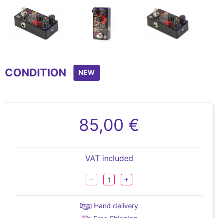
Item
1
CONDITION
of
NEW
3
85,00 €
VAT included
Hand delivery