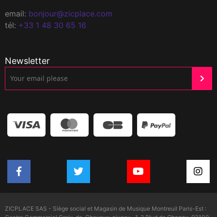
email:
bonjour@zicplace.com
tél:
+33 1 48 30 65 16
Newsletter
ZICPLACE SAS - Siège social et Magasin de Musique Montreuil Paris-Est :