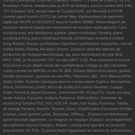
Centre Commercial Croix-de-Chavaux, niveau -1, 2 Blvd de Chanzy, 93100
Montreuil, France. Immatriculée au RCS de Bobigny sous le numéro 843 346
131. Disruptor SAS, ancien nom de Zicplace SAS, est déclarée à l'ACPR
comme agent numéro 83712 de Lemon Way, établissement de paiement
agréé par l’ACPR le 24/12/2012 sous le numéro 16568J. Notre magasin de
musique vends et expose les instruments de musique neufs garantis 2 ans
suivants avec une distribution agréée : piano numérique Yamaha, piano
numérique Korg, piano numérique Roland, synthétiseur et boîte à rythme
Korg, Roland, Arturia, synthétiseur Oberheim, synthétiseur Sequential, clavier
maître Alesis, Roland, Novation, Arturia. Zicplace vend des stations de
production de musique électronique, rap, pour beatmakers de type Akai
MPC-ONE, ou Roland MC-707, ou Akai MPC-LIVE. Plus rarement on trouve
d'occasion ou en dépôt-vente des synthétiseurs vintage ou des machines
cultes comme les MPC60 ou les TR-808. Guitare Gibson d'occasion, guitare
Fender d'occasion, guitares neuves PRS, Takamine, G&L, Sire, Marcus Miller,
Guild, Godin. Guitares classiques pour le conservatoire Cuenca. Microphone
Shure, Sennheiser, Lewitt. Micro de studio d'occasion Neuman. Casque
Audio Technica, Beyer Dynamic, Sennheiser HD-25 pour DJ. Carte son pour
studio Arturia, Focusrite, Audient, Presonus, RME et Motu. Enceintes de
monitoring Yamaha HS5, HS7, HS8, HK Audio, Kali Audio, Presonus. Tables
de mixage Yamaha, Mackie, Tascam, Zoom. Amplificateur d'occasion Fender
à lampe, ampli guitare Laney, Blackstar, GRBass, . Zicplace est distributeur
agréé Marshall également. Le magasin de musique Zicplace vend également
des batteries neuves Canopus, Mapex, Ludwig ainsi que des accessoires
pour batterie Vic Firth. Zicplace fournit également un service de lutherie pour