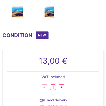
Item
1
CONDITION
of
NEW
2
13,00 €
VAT included
Hand delivery