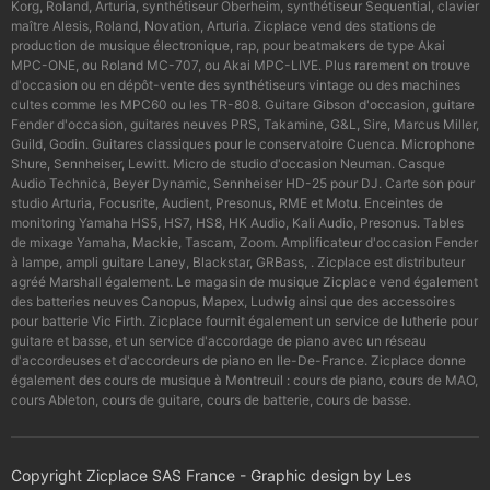
Korg, Roland, Arturia, synthétiseur Oberheim, synthétiseur Sequential, clavier
maître Alesis, Roland, Novation, Arturia. Zicplace vend des stations de
production de musique électronique, rap, pour beatmakers de type Akai
MPC-ONE, ou Roland MC-707, ou Akai MPC-LIVE. Plus rarement on trouve
d'occasion ou en dépôt-vente des synthétiseurs vintage ou des machines
cultes comme les MPC60 ou les TR-808. Guitare Gibson d'occasion, guitare
Fender d'occasion, guitares neuves PRS, Takamine, G&L, Sire, Marcus Miller,
Guild, Godin. Guitares classiques pour le conservatoire Cuenca. Microphone
Shure, Sennheiser, Lewitt. Micro de studio d'occasion Neuman. Casque
Audio Technica, Beyer Dynamic, Sennheiser HD-25 pour DJ. Carte son pour
studio Arturia, Focusrite, Audient, Presonus, RME et Motu. Enceintes de
monitoring Yamaha HS5, HS7, HS8, HK Audio, Kali Audio, Presonus. Tables
de mixage Yamaha, Mackie, Tascam, Zoom. Amplificateur d'occasion Fender
à lampe, ampli guitare Laney, Blackstar, GRBass, . Zicplace est distributeur
agréé Marshall également. Le magasin de musique Zicplace vend également
des batteries neuves Canopus, Mapex, Ludwig ainsi que des accessoires
pour batterie Vic Firth. Zicplace fournit également un service de lutherie pour
guitare et basse, et un service d'accordage de piano avec un réseau
d'accordeuses et d'accordeurs de piano en Ile-De-France. Zicplace donne
également des cours de musique à Montreuil : cours de piano, cours de MAO,
cours Ableton, cours de guitare, cours de batterie, cours de basse.
Copyright Zicplace SAS France - Graphic design by Les