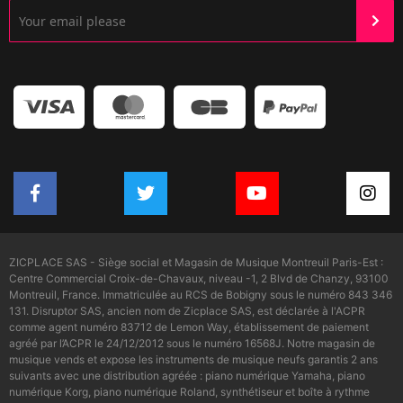
ZICPLACE SAS - Siège social et Magasin de Musique Montreuil Paris-Est :
Centre Commercial Croix-de-Chavaux, niveau -1, 2 Blvd de Chanzy, 93100
Montreuil, France. Immatriculée au RCS de Bobigny sous le numéro 843 346
131. Disruptor SAS, ancien nom de Zicplace SAS, est déclarée à l'ACPR
comme agent numéro 83712 de Lemon Way, établissement de paiement
agréé par l’ACPR le 24/12/2012 sous le numéro 16568J. Notre magasin de
musique vends et expose les instruments de musique neufs garantis 2 ans
suivants avec une distribution agréée : piano numérique Yamaha, piano
numérique Korg, piano numérique Roland, synthétiseur et boîte à rythme