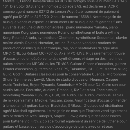
Montreuil, France. Immatriculée au RCS de Bobigny sous le numéro 843 346
131. Disruptor SAS, ancien nom de Zicplace SAS, est déclarée à l'ACPR
comme agent numéro 83712 de Lemon Way, établissement de paiement
agréé par l’ACPR le 24/12/2012 sous le numéro 16568J. Notre magasin de
musique vends et expose les instruments de musique neufs garantis 2 ans
suivants avec une distribution agréée : piano numérique Yamaha, piano
numérique Korg, piano numérique Roland, synthétiseur et boîte à rythme
Korg, Roland, Arturia, synthétiseur Oberheim, synthétiseur Sequential, clavier
maître Alesis, Roland, Novation, Arturia. Zicplace vend des stations de
production de musique électronique, rap, pour beatmakers de type Akai
MPC-ONE, ou Roland MC-707, ou Akai MPC-LIVE. Plus rarement on trouve
d'occasion ou en dépôt-vente des synthétiseurs vintage ou des machines
cultes comme les MPC60 ou les TR-808. Guitare Gibson d'occasion, guitare
Fender d'occasion, guitares neuves PRS, Takamine, G&L, Sire, Marcus Miller,
Guild, Godin. Guitares classiques pour le conservatoire Cuenca. Microphone
Shure, Sennheiser, Lewitt. Micro de studio d'occasion Neuman. Casque
Audio Technica, Beyer Dynamic, Sennheiser HD-25 pour DJ. Carte son pour
studio Arturia, Focusrite, Audient, Presonus, RME et Motu. Enceintes de
monitoring Yamaha HS5, HS7, HS8, HK Audio, Kali Audio, Presonus. Tables
de mixage Yamaha, Mackie, Tascam, Zoom. Amplificateur d'occasion Fender
à lampe, ampli guitare Laney, Blackstar, GRBass, . Zicplace est distributeur
agréé Marshall également. Le magasin de musique Zicplace vend également
des batteries neuves Canopus, Mapex, Ludwig ainsi que des accessoires
pour batterie Vic Firth. Zicplace fournit également un service de lutherie pour
guitare et basse, et un service d'accordage de piano avec un réseau