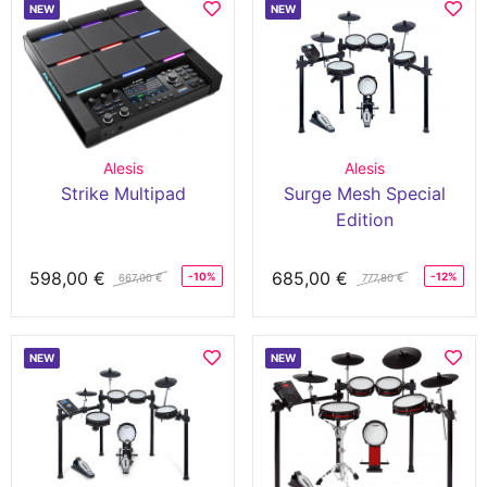
NEW
NEW
Alesis
Alesis
Strike Multipad
Surge Mesh Special
Edition
598,00 €
685,00 €
-10%
-12%
667,00 €
777,80 €
NEW
NEW