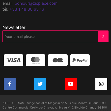
email:
bonjour@zicplace.com
tél:
+33 1 48 30 65 16
Newsletter
ZICPLACE SAS - Siège social et Magasin de Musique Montreuil Paris-Est :
Centre Commercial Croix-de-Chavaux, niveau -1, 2 Blvd de Chanzy, 93100