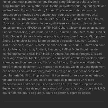
numérique Korg, piano numérique Roland, synthétiseur et boîte à rythme
Korg, Roland, Arturia, synthétiseur Oberheim, synthétiseur Sequential, clavier
maître Alesis, Roland, Novation, Arturia. Zicplace vend des stations de
production de musique électronique, rap, pour beatmakers de type Akai
MPC-ONE, ou Roland MC-707, ou Akai MPC-LIVE. Plus rarement on trouve
d'occasion ou en dépôt-vente des synthétiseurs vintage ou des machines
cultes comme les MPC60 ou les TR-808. Guitare Gibson d'occasion, guitare
Fender d'occasion, guitares neuves PRS, Takamine, G&L, Sire, Marcus Miller,
Guild, Godin. Guitares classiques pour le conservatoire Cuenca. Microphone
Shure, Sennheiser, Lewitt. Micro de studio d'occasion Neuman. Casque
Audio Technica, Beyer Dynamic, Sennheiser HD-25 pour DJ. Carte son pour
studio Arturia, Focusrite, Audient, Presonus, RME et Motu. Enceintes de
monitoring Yamaha HS5, HS7, HS8, HK Audio, Kali Audio, Presonus. Tables
de mixage Yamaha, Mackie, Tascam, Zoom. Amplificateur d'occasion Fender
à lampe, ampli guitare Laney, Blackstar, GRBass, . Zicplace est distributeur
agréé Marshall également. Le magasin de musique Zicplace vend également
des batteries neuves Canopus, Mapex, Ludwig ainsi que des accessoires
pour batterie Vic Firth. Zicplace fournit également un service de lutherie pour
guitare et basse, et un service d'accordage de piano avec un réseau
d'accordeuses et d'accordeurs de piano en Ile-De-France. Zicplace donne
également des cours de musique à Montreuil : cours de piano, cours de MAO,
cours Ableton, cours de guitare, cours de batterie, cours de basse.