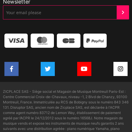
Newsletter
ZICPLACE SAS - Siège social et Magasin de Musique Montreuil Paris-Est :
Centre Commercial Croix-de-Chavaux, niveau -1, 2 Blvd de Chanzy, 93100
Montreuil, France. Immatriculée au RCS de Bobigny sous le numéro 843 346
131. Disruptor SAS, ancien nom de Zicplace SAS, est déclarée à l'ACPR
comme agent numéro 83712 de Lemon Way, établissement de paiement
agréé par l’ACPR le 24/12/2012 sous le numéro 16568J. Notre magasin de
musique vends et expose les instruments de musique neufs garantis 2 ans
suivants avec une distribution agréée : piano numérique Yamaha, piano