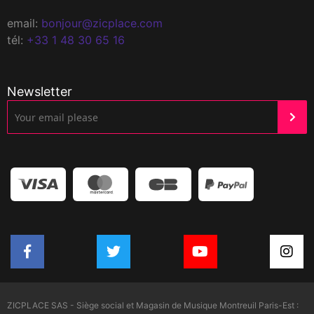
email:
bonjour@zicplace.com
tél:
+33 1 48 30 65 16
Newsletter
ZICPLACE SAS - Siège social et Magasin de Musique Montreuil Paris-Est :