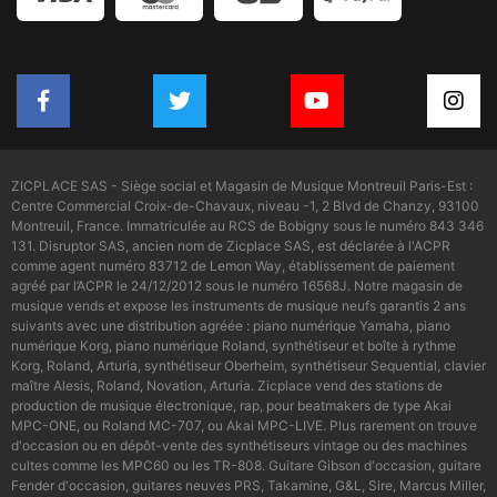
ZICPLACE SAS - Siège social et Magasin de Musique Montreuil Paris-Est :
Centre Commercial Croix-de-Chavaux, niveau -1, 2 Blvd de Chanzy, 93100
Montreuil, France. Immatriculée au RCS de Bobigny sous le numéro 843 346
131. Disruptor SAS, ancien nom de Zicplace SAS, est déclarée à l'ACPR
comme agent numéro 83712 de Lemon Way, établissement de paiement
agréé par l’ACPR le 24/12/2012 sous le numéro 16568J. Notre magasin de
musique vends et expose les instruments de musique neufs garantis 2 ans
suivants avec une distribution agréée : piano numérique Yamaha, piano
numérique Korg, piano numérique Roland, synthétiseur et boîte à rythme
Korg, Roland, Arturia, synthétiseur Oberheim, synthétiseur Sequential, clavier
maître Alesis, Roland, Novation, Arturia. Zicplace vend des stations de
production de musique électronique, rap, pour beatmakers de type Akai
MPC-ONE, ou Roland MC-707, ou Akai MPC-LIVE. Plus rarement on trouve
d'occasion ou en dépôt-vente des synthétiseurs vintage ou des machines
cultes comme les MPC60 ou les TR-808. Guitare Gibson d'occasion, guitare
Fender d'occasion, guitares neuves PRS, Takamine, G&L, Sire, Marcus Miller,