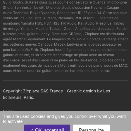
Guild, Godin. Guitares classiques pour le conservatoire Cuenca. Microphone
Shure, Sennheiser, Lewitt. Micro de studio d'occasion Neuman. Casque
Audio Technica, Beyer Dynamic, Sennheiser HD-25 pour DJ. Carte son pour
studio Arturia, Focusrite, Audient, Presonus, RME et Motu. Enceintes de
monitoring Yamaha HS5, HS7, HS8, HK Audio, Kali Audio, Presonus. Tables
de mixage Yamaha, Mackie, Tascam, Zoom. Amplificateur d'occasion Fender
à lampe, ampli guitare Laney, Blackstar, GRBass, . Zicplace est distributeur
agréé Marshall également. Le magasin de musique Zicplace vend également
des batteries neuves Canopus, Mapex, Ludwig ainsi que des accessoires
pour batterie Vic Firth. Zicplace fournit également un service de lutherie pour
guitare et basse, et un service d'accordage de piano avec un réseau
d'accordeuses et d'accordeurs de piano en Ile-De-France. Zicplace donne
également des cours de musique à Montreuil : cours de piano, cours de MAO,
cours Ableton, cours de guitare, cours de batterie, cours de basse.
Copyright Zicplace SAS France - Graphic design by Les
Eclaireurs, Paris.
Legal
This site uses cookies and gives you control over what you want
to activate
Confidentiality policy
OK, accept all
Personalize