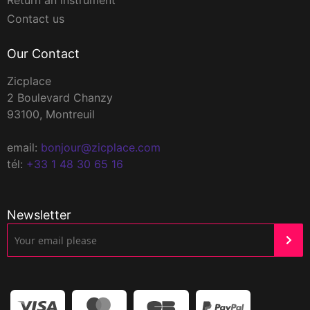
Return an instrument
Contact us
Our Contact
Zicplace
2 Boulevard Chanzy
93100, Montreuil
email:
bonjour@zicplace.com
tél:
+33 1 48 30 65 16
Newsletter