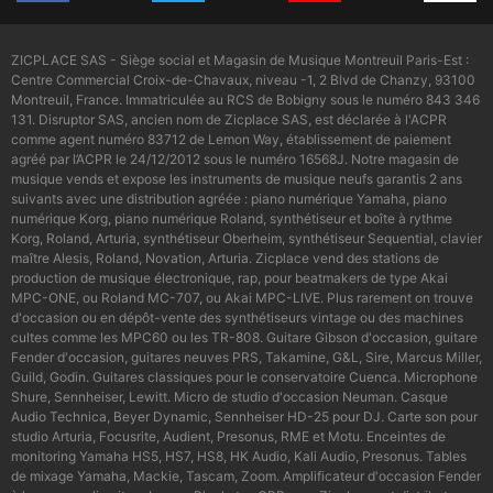
ZICPLACE SAS - Siège social et Magasin de Musique Montreuil Paris-Est :
Centre Commercial Croix-de-Chavaux, niveau -1, 2 Blvd de Chanzy, 93100
Montreuil, France. Immatriculée au RCS de Bobigny sous le numéro 843 346
131. Disruptor SAS, ancien nom de Zicplace SAS, est déclarée à l'ACPR
comme agent numéro 83712 de Lemon Way, établissement de paiement
agréé par l’ACPR le 24/12/2012 sous le numéro 16568J. Notre magasin de
musique vends et expose les instruments de musique neufs garantis 2 ans
suivants avec une distribution agréée : piano numérique Yamaha, piano
numérique Korg, piano numérique Roland, synthétiseur et boîte à rythme
Korg, Roland, Arturia, synthétiseur Oberheim, synthétiseur Sequential, clavier
maître Alesis, Roland, Novation, Arturia. Zicplace vend des stations de
production de musique électronique, rap, pour beatmakers de type Akai
MPC-ONE, ou Roland MC-707, ou Akai MPC-LIVE. Plus rarement on trouve
d'occasion ou en dépôt-vente des synthétiseurs vintage ou des machines
cultes comme les MPC60 ou les TR-808. Guitare Gibson d'occasion, guitare
Fender d'occasion, guitares neuves PRS, Takamine, G&L, Sire, Marcus Miller,
Guild, Godin. Guitares classiques pour le conservatoire Cuenca. Microphone
Shure, Sennheiser, Lewitt. Micro de studio d'occasion Neuman. Casque
Audio Technica, Beyer Dynamic, Sennheiser HD-25 pour DJ. Carte son pour
studio Arturia, Focusrite, Audient, Presonus, RME et Motu. Enceintes de
monitoring Yamaha HS5, HS7, HS8, HK Audio, Kali Audio, Presonus. Tables
de mixage Yamaha, Mackie, Tascam, Zoom. Amplificateur d'occasion Fender