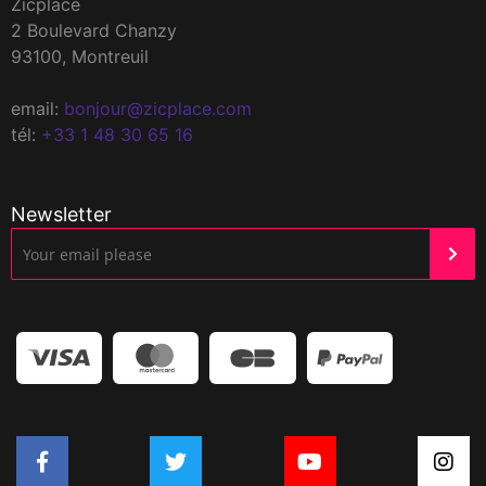
Zicplace
2 Boulevard Chanzy
93100, Montreuil
email:
bonjour@zicplace.com
tél:
+33 1 48 30 65 16
Newsletter