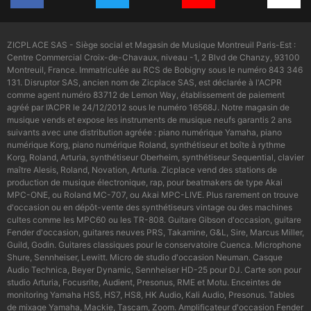
ZICPLACE SAS - Siège social et Magasin de Musique Montreuil Paris-Est :
Centre Commercial Croix-de-Chavaux, niveau -1, 2 Blvd de Chanzy, 93100
Montreuil, France. Immatriculée au RCS de Bobigny sous le numéro 843 346
131. Disruptor SAS, ancien nom de Zicplace SAS, est déclarée à l'ACPR
comme agent numéro 83712 de Lemon Way, établissement de paiement
agréé par l’ACPR le 24/12/2012 sous le numéro 16568J. Notre magasin de
musique vends et expose les instruments de musique neufs garantis 2 ans
suivants avec une distribution agréée : piano numérique Yamaha, piano
numérique Korg, piano numérique Roland, synthétiseur et boîte à rythme
Korg, Roland, Arturia, synthétiseur Oberheim, synthétiseur Sequential, clavier
maître Alesis, Roland, Novation, Arturia. Zicplace vend des stations de
production de musique électronique, rap, pour beatmakers de type Akai
MPC-ONE, ou Roland MC-707, ou Akai MPC-LIVE. Plus rarement on trouve
d'occasion ou en dépôt-vente des synthétiseurs vintage ou des machines
cultes comme les MPC60 ou les TR-808. Guitare Gibson d'occasion, guitare
Fender d'occasion, guitares neuves PRS, Takamine, G&L, Sire, Marcus Miller,
Guild, Godin. Guitares classiques pour le conservatoire Cuenca. Microphone
Shure, Sennheiser, Lewitt. Micro de studio d'occasion Neuman. Casque
Audio Technica, Beyer Dynamic, Sennheiser HD-25 pour DJ. Carte son pour
studio Arturia, Focusrite, Audient, Presonus, RME et Motu. Enceintes de
monitoring Yamaha HS5, HS7, HS8, HK Audio, Kali Audio, Presonus. Tables
de mixage Yamaha, Mackie, Tascam, Zoom. Amplificateur d'occasion Fender