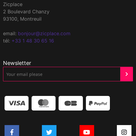
Zicplace
2 Boulevard Chanzy
93100, Montreuil
email:
bonjour@zicplace.com
tél:
+33 1 48 30 65 16
Newsletter