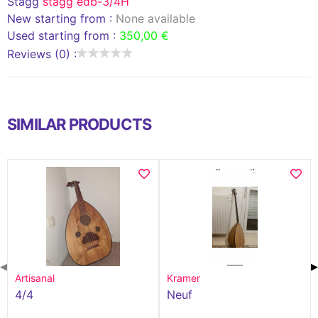
Stagg
stagg edb-3/4H
New starting from :
None available
Used starting from :
350,00 €
Reviews (0) :
SIMILAR PRODUCTS
◀
▶
Artisanal
Kramer
4/4
Neuf