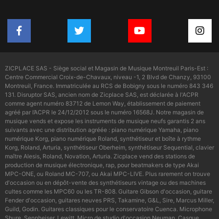
ZICPLACE SAS - Siège social et Magasin de Musique Montreuil Paris-Est :
Centre Commercial Croix-de-Chavaux, niveau -1, 2 Blvd de Chanzy, 93100
Montreuil, France. Immatriculée au RCS de Bobigny sous le numéro 843 346
131. Disruptor SAS, ancien nom de Zicplace SAS, est déclarée à l'ACPR
comme agent numéro 83712 de Lemon Way, établissement de paiement
agréé par l’ACPR le 24/12/2012 sous le numéro 16568J. Notre magasin de
musique vends et expose les instruments de musique neufs garantis 2 ans
suivants avec une distribution agréée : piano numérique Yamaha, piano
numérique Korg, piano numérique Roland, synthétiseur et boîte à rythme
Korg, Roland, Arturia, synthétiseur Oberheim, synthétiseur Sequential, clavier
maître Alesis, Roland, Novation, Arturia. Zicplace vend des stations de
production de musique électronique, rap, pour beatmakers de type Akai
MPC-ONE, ou Roland MC-707, ou Akai MPC-LIVE. Plus rarement on trouve
d'occasion ou en dépôt-vente des synthétiseurs vintage ou des machines
cultes comme les MPC60 ou les TR-808. Guitare Gibson d'occasion, guitare
Fender d'occasion, guitares neuves PRS, Takamine, G&L, Sire, Marcus Miller,
Guild, Godin. Guitares classiques pour le conservatoire Cuenca. Microphone
Shure, Sennheiser, Lewitt. Micro de studio d'occasion Neuman. Casque