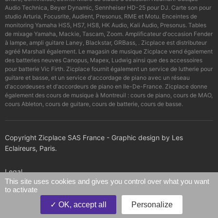
Audio Technica, Beyer Dynamic, Sennheiser HD-25 pour DJ. Carte son pour
studio Arturia, Focusrite, Audient, Presonus, RME et Motu. Enceintes de
monitoring Yamaha HS5, HS7, HS8, HK Audio, Kali Audio, Presonus. Tables
de mixage Yamaha, Mackie, Tascam, Zoom. Amplificateur d'occasion Fender
à lampe, ampli guitare Laney, Blackstar, GRBass, . Zicplace est distributeur
agréé Marshall également. Le magasin de musique Zicplace vend également
des batteries neuves Canopus, Mapex, Ludwig ainsi que des accessoires
pour batterie Vic Firth. Zicplace fournit également un service de lutherie pour
guitare et basse, et un service d'accordage de piano avec un réseau
d'accordeuses et d'accordeurs de piano en Ile-De-France. Zicplace donne
également des cours de musique à Montreuil : cours de piano, cours de MAO,
cours Ableton, cours de guitare, cours de batterie, cours de basse.
Copyright Zicplace SAS France - Graphic design by Les
Eclaireurs, Paris.
Legal
This site uses cookies and gives you control over what you want
to activate
Confidentiality policy
OK, accept all
Personalize