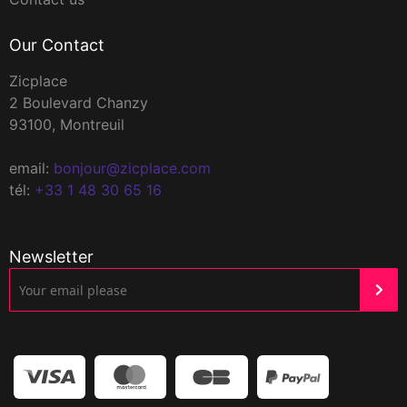
Our Contact
Zicplace
2 Boulevard Chanzy
93100, Montreuil
email:
bonjour@zicplace.com
tél:
+33 1 48 30 65 16
Newsletter