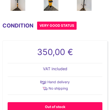
Item
1
CONDITION
of
VERY GOOD STATUS
6
350,00 €
VAT included
Hand delivery
No shipping
Out of stock