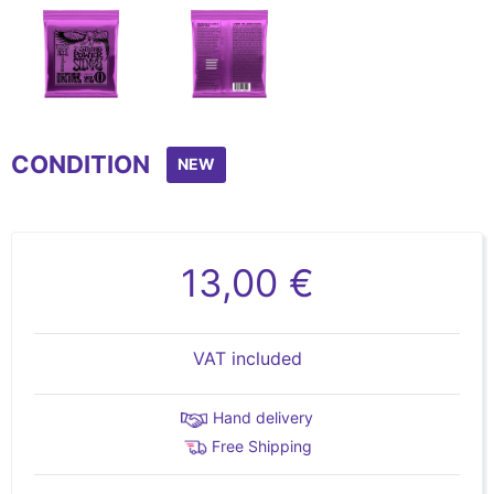
Item
1
CONDITION
of
NEW
2
13,00 €
VAT included
Hand delivery
Free Shipping