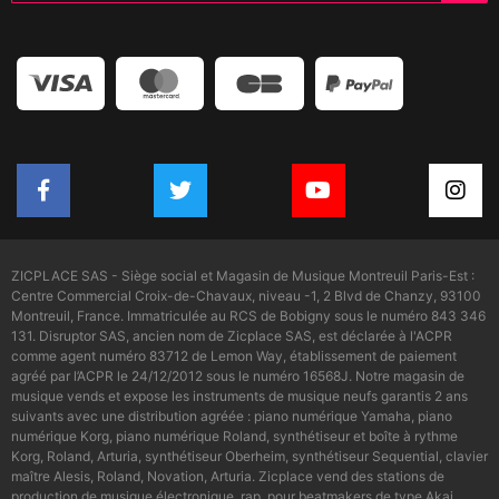
ZICPLACE SAS - Siège social et Magasin de Musique Montreuil Paris-Est :
Centre Commercial Croix-de-Chavaux, niveau -1, 2 Blvd de Chanzy, 93100
Montreuil, France. Immatriculée au RCS de Bobigny sous le numéro 843 346
131. Disruptor SAS, ancien nom de Zicplace SAS, est déclarée à l'ACPR
comme agent numéro 83712 de Lemon Way, établissement de paiement
agréé par l’ACPR le 24/12/2012 sous le numéro 16568J. Notre magasin de
musique vends et expose les instruments de musique neufs garantis 2 ans
suivants avec une distribution agréée : piano numérique Yamaha, piano
numérique Korg, piano numérique Roland, synthétiseur et boîte à rythme
Korg, Roland, Arturia, synthétiseur Oberheim, synthétiseur Sequential, clavier
maître Alesis, Roland, Novation, Arturia. Zicplace vend des stations de
production de musique électronique, rap, pour beatmakers de type Akai