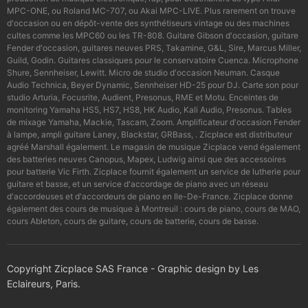
MPC-ONE, ou Roland MC-707, ou Akai MPC-LIVE. Plus rarement on trouve
d'occasion ou en dépôt-vente des synthétiseurs vintage ou des machines
cultes comme les MPC60 ou les TR-808. Guitare Gibson d'occasion, guitare
Fender d'occasion, guitares neuves PRS, Takamine, G&L, Sire, Marcus Miller,
Guild, Godin. Guitares classiques pour le conservatoire Cuenca. Microphone
Shure, Sennheiser, Lewitt. Micro de studio d'occasion Neuman. Casque
Audio Technica, Beyer Dynamic, Sennheiser HD-25 pour DJ. Carte son pour
studio Arturia, Focusrite, Audient, Presonus, RME et Motu. Enceintes de
monitoring Yamaha HS5, HS7, HS8, HK Audio, Kali Audio, Presonus. Tables
de mixage Yamaha, Mackie, Tascam, Zoom. Amplificateur d'occasion Fender
à lampe, ampli guitare Laney, Blackstar, GRBass, . Zicplace est distributeur
agréé Marshall également. Le magasin de musique Zicplace vend également
des batteries neuves Canopus, Mapex, Ludwig ainsi que des accessoires
pour batterie Vic Firth. Zicplace fournit également un service de lutherie pour
guitare et basse, et un service d'accordage de piano avec un réseau
d'accordeuses et d'accordeurs de piano en Ile-De-France. Zicplace donne
également des cours de musique à Montreuil : cours de piano, cours de MAO,
cours Ableton, cours de guitare, cours de batterie, cours de basse.
Copyright Zicplace SAS France - Graphic design by Les
Eclaireurs, Paris.