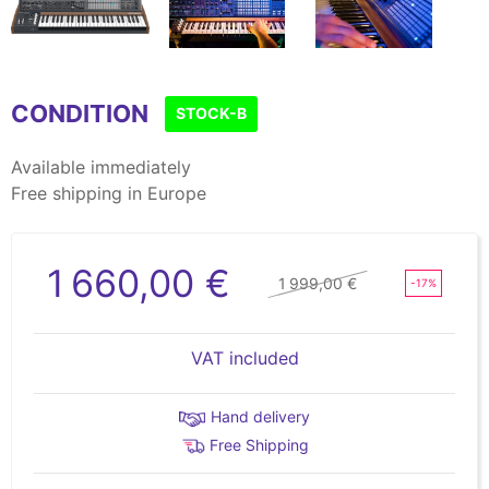
Item
1
CONDITION
of
STOCK-B
6
Available immediately
Free shipping in Europe
1 660,00 €
1 999,00 €
-17%
VAT included
Hand delivery
Free Shipping