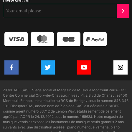
Newsletter
ZICPLACE SAS - Siège social et Magasin de Musique Montreuil Paris-Est :
Centre Commercial Croix-de-Chavaux, niveau -1, 2 Blvd de Chanzy, 93100
Montreuil, France. Immatriculée au RCS de Bobigny sous le numéro 843 346
131. Disruptor SAS, ancien nom de Zicplace SAS, est déclarée à l'ACPR
comme agent numéro 83712 de Lemon Way, établissement de paiement
agréé par l’ACPR le 24/12/2012 sous le numéro 16568J. Notre magasin de
musique vends et expose les instruments de musique neufs garantis 2 ans
suivants avec une distribution agréée : piano numérique Yamaha, piano