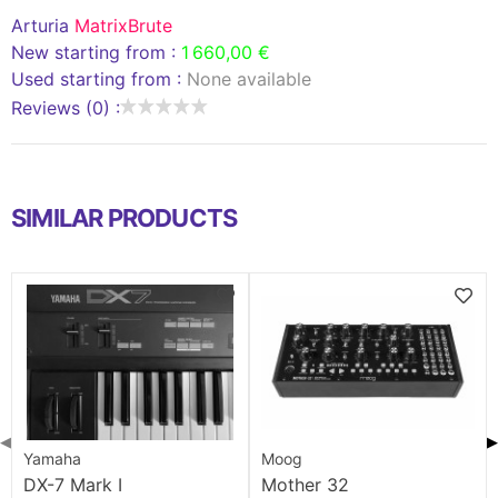
Arturia
MatrixBrute
New starting from :
1 660,00 €
Used starting from :
None available
Reviews (0) :
SIMILAR PRODUCTS
◀
▶
Yamaha
Moog
DX-7 Mark I
Mother 32