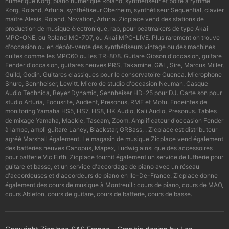
numérique Korg, piano numérique Roland, synthétiseur et boîte à rythme
Korg, Roland, Arturia, synthétiseur Oberheim, synthétiseur Sequential, clavier
maître Alesis, Roland, Novation, Arturia. Zicplace vend des stations de
production de musique électronique, rap, pour beatmakers de type Akai
MPC-ONE, ou Roland MC-707, ou Akai MPC-LIVE. Plus rarement on trouve
d'occasion ou en dépôt-vente des synthétiseurs vintage ou des machines
cultes comme les MPC60 ou les TR-808. Guitare Gibson d'occasion, guitare
Fender d'occasion, guitares neuves PRS, Takamine, G&L, Sire, Marcus Miller,
Guild, Godin. Guitares classiques pour le conservatoire Cuenca. Microphone
Shure, Sennheiser, Lewitt. Micro de studio d'occasion Neuman. Casque
Audio Technica, Beyer Dynamic, Sennheiser HD-25 pour DJ. Carte son pour
studio Arturia, Focusrite, Audient, Presonus, RME et Motu. Enceintes de
monitoring Yamaha HS5, HS7, HS8, HK Audio, Kali Audio, Presonus. Tables
de mixage Yamaha, Mackie, Tascam, Zoom. Amplificateur d'occasion Fender
à lampe, ampli guitare Laney, Blackstar, GRBass, . Zicplace est distributeur
agréé Marshall également. Le magasin de musique Zicplace vend également
des batteries neuves Canopus, Mapex, Ludwig ainsi que des accessoires
pour batterie Vic Firth. Zicplace fournit également un service de lutherie pour
guitare et basse, et un service d'accordage de piano avec un réseau
d'accordeuses et d'accordeurs de piano en Ile-De-France. Zicplace donne
également des cours de musique à Montreuil : cours de piano, cours de MAO,
cours Ableton, cours de guitare, cours de batterie, cours de basse.