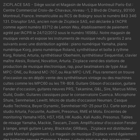
ZICPLACE SAS - Siège social et Magasin de Musique Montreuil Paris-Est :
Centre Commercial Croix-de-Chavaux, niveau -1, 2 Blvd de Chanzy, 93100
Montreuil, France. Immatriculée au RCS de Bobigny sous le numéro 843 346
131. Disruptor SAS, ancien nom de Zicplace SAS, est déclarée à l'ACPR
comme agent numéro 83712 de Lemon Way, établissement de paiement
agréé par l’ACPR le 24/12/2012 sous le numéro 16568J. Notre magasin de
musique vends et expose les instruments de musique neufs garantis 2 ans
suivants avec une distribution agréée : piano numérique Yamaha, piano
numérique Korg, piano numérique Roland, synthétiseur et boîte à rythme
Korg, Roland, Arturia, synthétiseur Oberheim, synthétiseur Sequential, clavier
maître Alesis, Roland, Novation, Arturia. Zicplace vend des stations de
production de musique électronique, rap, pour beatmakers de type Akai
MPC-ONE, ou Roland MC-707, ou Akai MPC-LIVE. Plus rarement on trouve
d'occasion ou en dépôt-vente des synthétiseurs vintage ou des machines
cultes comme les MPC60 ou les TR-808. Guitare Gibson d'occasion, guitare
Fender d'occasion, guitares neuves PRS, Takamine, G&L, Sire, Marcus Miller,
Guild, Godin. Guitares classiques pour le conservatoire Cuenca. Microphone
Shure, Sennheiser, Lewitt. Micro de studio d'occasion Neuman. Casque
Audio Technica, Beyer Dynamic, Sennheiser HD-25 pour DJ. Carte son pour
studio Arturia, Focusrite, Audient, Presonus, RME et Motu. Enceintes de
monitoring Yamaha HS5, HS7, HS8, HK Audio, Kali Audio, Presonus. Tables
de mixage Yamaha, Mackie, Tascam, Zoom. Amplificateur d'occasion Fender
à lampe, ampli guitare Laney, Blackstar, GRBass, . Zicplace est distributeur
agréé Marshall également. Le magasin de musique Zicplace vend également
des batteries neuves Canopus, Mapex, Ludwig ainsi que des accessoires