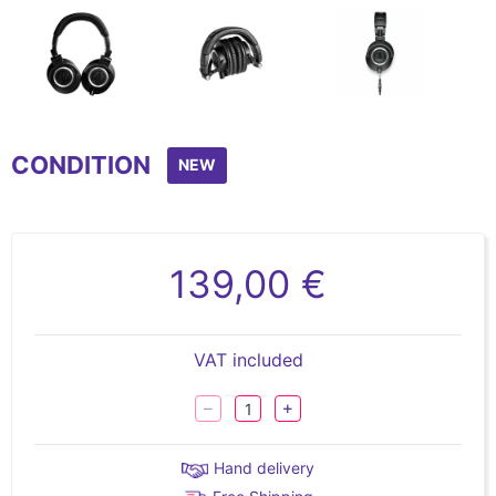
Item
1
CONDITION
of
NEW
3
139,00 €
VAT included
Hand delivery