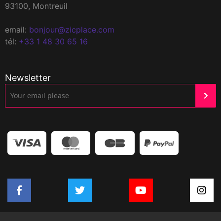
93100, Montreuil
email:
bonjour@zicplace.com
tél:
+33 1 48 30 65 16
Newsletter