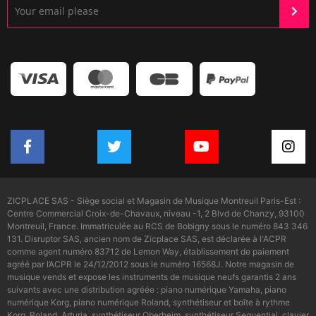
ZICPLACE SAS - Siège social et Magasin de Musique Montreuil Paris-Est :
Centre Commercial Croix-de-Chavaux, niveau -1, 2 Blvd de Chanzy, 93100
Montreuil, France. Immatriculée au RCS de Bobigny sous le numéro 843 346
131. Disruptor SAS, ancien nom de Zicplace SAS, est déclarée à l'ACPR
comme agent numéro 83712 de Lemon Way, établissement de paiement
agréé par l’ACPR le 24/12/2012 sous le numéro 16568J. Notre magasin de
musique vends et expose les instruments de musique neufs garantis 2 ans
suivants avec une distribution agréée : piano numérique Yamaha, piano
numérique Korg, piano numérique Roland, synthétiseur et boîte à rythme
Korg, Roland, Arturia, synthétiseur Oberheim, synthétiseur Sequential, clavier