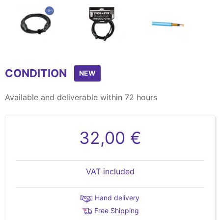
Item
1
CONDITION
of
NEW
3
Available and deliverable within 72 hours
32,00 €
VAT included
Hand delivery
Free Shipping