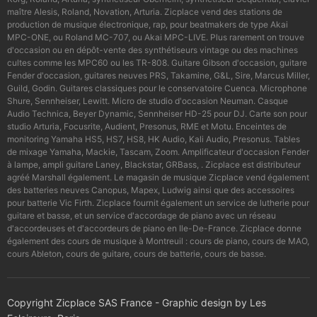
maître Alesis, Roland, Novation, Arturia. Zicplace vend des stations de
production de musique électronique, rap, pour beatmakers de type Akai
MPC-ONE, ou Roland MC-707, ou Akai MPC-LIVE. Plus rarement on trouve
d'occasion ou en dépôt-vente des synthétiseurs vintage ou des machines
cultes comme les MPC60 ou les TR-808. Guitare Gibson d'occasion, guitare
Fender d'occasion, guitares neuves PRS, Takamine, G&L, Sire, Marcus Miller,
Guild, Godin. Guitares classiques pour le conservatoire Cuenca. Microphone
Shure, Sennheiser, Lewitt. Micro de studio d'occasion Neuman. Casque
Audio Technica, Beyer Dynamic, Sennheiser HD-25 pour DJ. Carte son pour
studio Arturia, Focusrite, Audient, Presonus, RME et Motu. Enceintes de
monitoring Yamaha HS5, HS7, HS8, HK Audio, Kali Audio, Presonus. Tables
de mixage Yamaha, Mackie, Tascam, Zoom. Amplificateur d'occasion Fender
à lampe, ampli guitare Laney, Blackstar, GRBass, . Zicplace est distributeur
agréé Marshall également. Le magasin de musique Zicplace vend également
des batteries neuves Canopus, Mapex, Ludwig ainsi que des accessoires
pour batterie Vic Firth. Zicplace fournit également un service de lutherie pour
guitare et basse, et un service d'accordage de piano avec un réseau
d'accordeuses et d'accordeurs de piano en Ile-De-France. Zicplace donne
également des cours de musique à Montreuil : cours de piano, cours de MAO,
cours Ableton, cours de guitare, cours de batterie, cours de basse.
Copyright Zicplace SAS France - Graphic design by Les