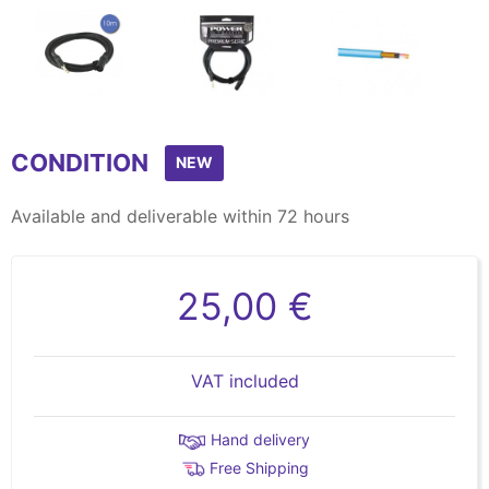
Item
1
CONDITION
of
NEW
3
Available and deliverable within 72 hours
25,00 €
VAT included
Hand delivery
Free Shipping