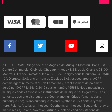
ZICPLACE SAS - Siège social et Magasin de Musique Montreuil Paris-Est :
Centre Commercial Croix-de-Chavaux, niveau -1, 2 Blvd de Chanzy, 93100
Montreuil, France. Immatriculée au RCS de Bobigny sous le numéro 843 346
131. Disruptor SAS, ancien nom de Zicplace SAS, est déclarée à l'ACPR
comme agent numéro 83712 de Lemon Way, établissement de paiement
agréé par l’ACPR le 24/12/2012 sous le numéro 16568J. Notre magasin de
musique vends et expose les instruments de musique neufs garantis 2 ans
suivants avec une distribution agréée : piano numérique Yamaha, piano
numérique Korg, piano numérique Roland, synthétiseur et boîte à rythme
Korg, Roland, Arturia, synthétiseur Oberheim, synthétiseur Sequential, clavier
maître Alesis, Roland, Novation, Arturia. Zicplace vend des stations de