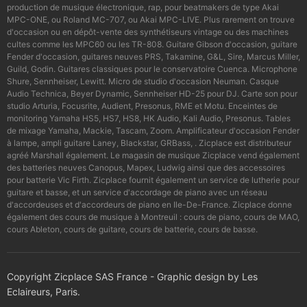
production de musique électronique, rap, pour beatmakers de type Akai
MPC-ONE, ou Roland MC-707, ou Akai MPC-LIVE. Plus rarement on trouve
d'occasion ou en dépôt-vente des synthétiseurs vintage ou des machines
cultes comme les MPC60 ou les TR-808. Guitare Gibson d'occasion, guitare
Fender d'occasion, guitares neuves PRS, Takamine, G&L, Sire, Marcus Miller,
Guild, Godin. Guitares classiques pour le conservatoire Cuenca. Microphone
Shure, Sennheiser, Lewitt. Micro de studio d'occasion Neuman. Casque
Audio Technica, Beyer Dynamic, Sennheiser HD-25 pour DJ. Carte son pour
studio Arturia, Focusrite, Audient, Presonus, RME et Motu. Enceintes de
monitoring Yamaha HS5, HS7, HS8, HK Audio, Kali Audio, Presonus. Tables
de mixage Yamaha, Mackie, Tascam, Zoom. Amplificateur d'occasion Fender
à lampe, ampli guitare Laney, Blackstar, GRBass, . Zicplace est distributeur
agréé Marshall également. Le magasin de musique Zicplace vend également
des batteries neuves Canopus, Mapex, Ludwig ainsi que des accessoires
pour batterie Vic Firth. Zicplace fournit également un service de lutherie pour
guitare et basse, et un service d'accordage de piano avec un réseau
d'accordeuses et d'accordeurs de piano en Ile-De-France. Zicplace donne
également des cours de musique à Montreuil : cours de piano, cours de MAO,
cours Ableton, cours de guitare, cours de batterie, cours de basse.
Copyright Zicplace SAS France - Graphic design by Les
Eclaireurs, Paris.