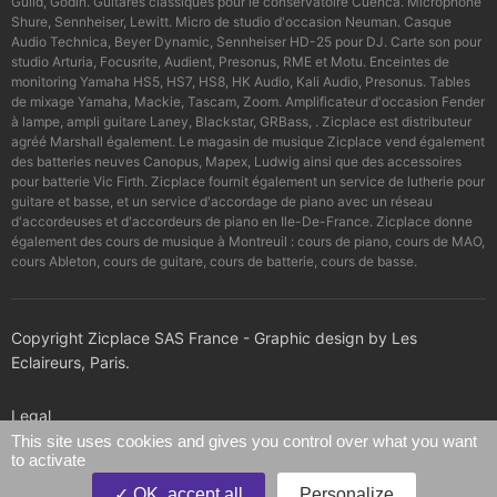
Guild, Godin. Guitares classiques pour le conservatoire Cuenca. Microphone
Shure, Sennheiser, Lewitt. Micro de studio d'occasion Neuman. Casque
Audio Technica, Beyer Dynamic, Sennheiser HD-25 pour DJ. Carte son pour
studio Arturia, Focusrite, Audient, Presonus, RME et Motu. Enceintes de
monitoring Yamaha HS5, HS7, HS8, HK Audio, Kali Audio, Presonus. Tables
de mixage Yamaha, Mackie, Tascam, Zoom. Amplificateur d'occasion Fender
à lampe, ampli guitare Laney, Blackstar, GRBass, . Zicplace est distributeur
agréé Marshall également. Le magasin de musique Zicplace vend également
des batteries neuves Canopus, Mapex, Ludwig ainsi que des accessoires
pour batterie Vic Firth. Zicplace fournit également un service de lutherie pour
guitare et basse, et un service d'accordage de piano avec un réseau
d'accordeuses et d'accordeurs de piano en Ile-De-France. Zicplace donne
également des cours de musique à Montreuil : cours de piano, cours de MAO,
cours Ableton, cours de guitare, cours de batterie, cours de basse.
Copyright Zicplace SAS France - Graphic design by Les
Eclaireurs, Paris.
Legal
This site uses cookies and gives you control over what you want
to activate
Confidentiality policy
OK, accept all
Personalize