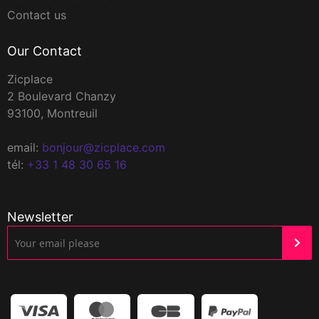
Contact us
Our Contact
Zicplace
2 Boulevard Chanzy
93100, Montreuil
email:
bonjour@zicplace.com
tél:
+33 1 48 30 65 16
Newsletter