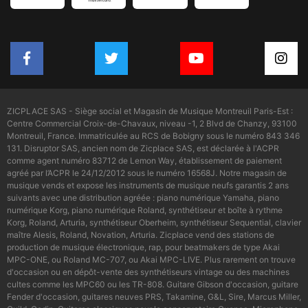
ZICPLACE SAS - Siège social et Magasin de Musique Montreuil Paris-Est :
Centre Commercial Croix-de-Chavaux, niveau -1, 2 Blvd de Chanzy, 93100
Montreuil, France. Immatriculée au RCS de Bobigny sous le numéro 843 346
131. Disruptor SAS, ancien nom de Zicplace SAS, est déclarée à l'ACPR
comme agent numéro 83712 de Lemon Way, établissement de paiement
agréé par l’ACPR le 24/12/2012 sous le numéro 16568J. Notre magasin de
musique vends et expose les instruments de musique neufs garantis 2 ans
suivants avec une distribution agréée : piano numérique Yamaha, piano
numérique Korg, piano numérique Roland, synthétiseur et boîte à rythme
Korg, Roland, Arturia, synthétiseur Oberheim, synthétiseur Sequential, clavier
maître Alesis, Roland, Novation, Arturia. Zicplace vend des stations de
production de musique électronique, rap, pour beatmakers de type Akai
MPC-ONE, ou Roland MC-707, ou Akai MPC-LIVE. Plus rarement on trouve
d'occasion ou en dépôt-vente des synthétiseurs vintage ou des machines
cultes comme les MPC60 ou les TR-808. Guitare Gibson d'occasion, guitare
Fender d'occasion, guitares neuves PRS, Takamine, G&L, Sire, Marcus Miller,