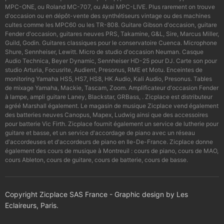
MPC-ONE, ou Roland MC-707, ou Akai MPC-LIVE. Plus rarement on trouve
d'occasion ou en dépôt-vente des synthétiseurs vintage ou des machines
cultes comme les MPC60 ou les TR-808. Guitare Gibson d'occasion, guitare
Fender d'occasion, guitares neuves PRS, Takamine, G&L, Sire, Marcus Miller,
Guild, Godin. Guitares classiques pour le conservatoire Cuenca. Microphone
Shure, Sennheiser, Lewitt. Micro de studio d'occasion Neuman. Casque
Audio Technica, Beyer Dynamic, Sennheiser HD-25 pour DJ. Carte son pour
studio Arturia, Focusrite, Audient, Presonus, RME et Motu. Enceintes de
monitoring Yamaha HS5, HS7, HS8, HK Audio, Kali Audio, Presonus. Tables
de mixage Yamaha, Mackie, Tascam, Zoom. Amplificateur d'occasion Fender
à lampe, ampli guitare Laney, Blackstar, GRBass, . Zicplace est distributeur
agréé Marshall également. Le magasin de musique Zicplace vend également
des batteries neuves Canopus, Mapex, Ludwig ainsi que des accessoires
pour batterie Vic Firth. Zicplace fournit également un service de lutherie pour
guitare et basse, et un service d'accordage de piano avec un réseau
d'accordeuses et d'accordeurs de piano en Ile-De-France. Zicplace donne
également des cours de musique à Montreuil : cours de piano, cours de MAO,
cours Ableton, cours de guitare, cours de batterie, cours de basse.
Copyright Zicplace SAS France - Graphic design by Les
Eclaireurs, Paris.