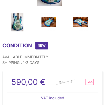
Item
1
CONDITION
of
NEW
8
AVAILABLE IMMEDIATELY
SHIPPING : 1-2 DAYS
590,00 €
790,00 €
-25%
VAT included