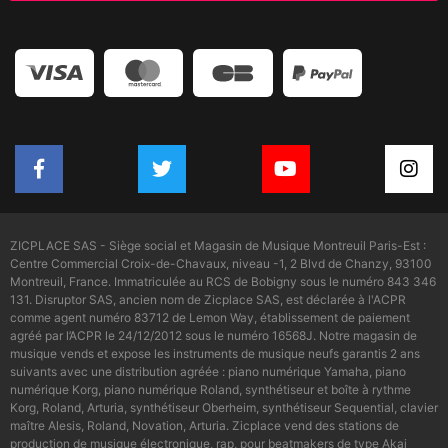
ZICPLACE SAS - Siège social et Magasin de Musique Montreuil Paris-Est :
Centre Commercial Croix-de-Chavaux, niveau -1, 2 Blvd de Chanzy, 93100
Montreuil, France. Immatriculée au RCS de Bobigny sous le numéro 843 346
131. Disruptor SAS, ancien nom de Zicplace SAS, est déclarée à l'ACPR
comme agent numéro 83712 de Lemon Way, établissement de paiement
agréé par l’ACPR le 24/12/2012 sous le numéro 16568J. Notre magasin de
musique vends et expose les instruments de musique neufs garantis 2 ans
suivants avec une distribution agréée : piano numérique Yamaha, piano
numérique Korg, piano numérique Roland, synthétiseur et boîte à rythme
Korg, Roland, Arturia, synthétiseur Oberheim, synthétiseur Sequential, clavier
maître Alesis, Roland, Novation, Arturia. Zicplace vend des stations de
production de musique électronique, rap, pour beatmakers de type Akai