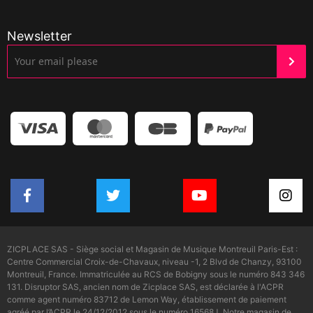
Newsletter
ZICPLACE SAS - Siège social et Magasin de Musique Montreuil Paris-Est :
Centre Commercial Croix-de-Chavaux, niveau -1, 2 Blvd de Chanzy, 93100
Montreuil, France. Immatriculée au RCS de Bobigny sous le numéro 843 346
131. Disruptor SAS, ancien nom de Zicplace SAS, est déclarée à l'ACPR
comme agent numéro 83712 de Lemon Way, établissement de paiement
agréé par l’ACPR le 24/12/2012 sous le numéro 16568J. Notre magasin de