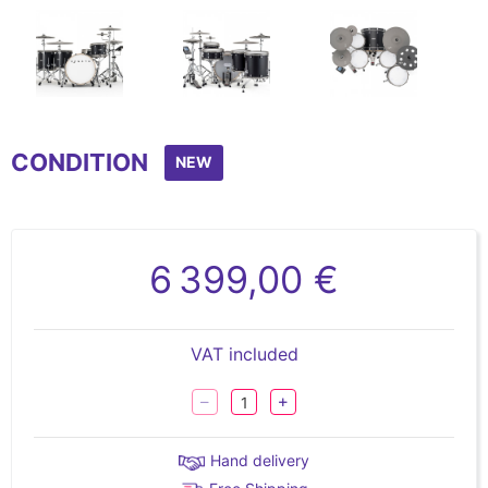
Item
1
CONDITION
of
NEW
17
6 399,00 €
VAT included
Hand delivery