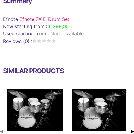
Summary
Efnote
Efnote 7X E-Drum Set
New starting from :
6 399,00 €
Used starting from :
None available
Reviews (0) :
SIMILAR PRODUCTS
◀
▶