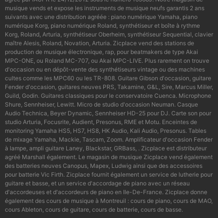
musique vends et expose les instruments de musique neufs garantis 2 ans
suivants avec une distribution agréée : piano numérique Yamaha, piano
numérique Korg, piano numérique Roland, synthétiseur et boîte à rythme
Korg, Roland, Arturia, synthétiseur Oberheim, synthétiseur Sequential, clavier
maître Alesis, Roland, Novation, Arturia. Zicplace vend des stations de
production de musique électronique, rap, pour beatmakers de type Akai
MPC-ONE, ou Roland MC-707, ou Akai MPC-LIVE. Plus rarement on trouve
d'occasion ou en dépôt-vente des synthétiseurs vintage ou des machines
cultes comme les MPC60 ou les TR-808. Guitare Gibson d'occasion, guitare
Fender d'occasion, guitares neuves PRS, Takamine, G&L, Sire, Marcus Miller,
Guild, Godin. Guitares classiques pour le conservatoire Cuenca. Microphone
Shure, Sennheiser, Lewitt. Micro de studio d'occasion Neuman. Casque
Audio Technica, Beyer Dynamic, Sennheiser HD-25 pour DJ. Carte son pour
studio Arturia, Focusrite, Audient, Presonus, RME et Motu. Enceintes de
monitoring Yamaha HS5, HS7, HS8, HK Audio, Kali Audio, Presonus. Tables
de mixage Yamaha, Mackie, Tascam, Zoom. Amplificateur d'occasion Fender
à lampe, ampli guitare Laney, Blackstar, GRBass, . Zicplace est distributeur
agréé Marshall également. Le magasin de musique Zicplace vend également
des batteries neuves Canopus, Mapex, Ludwig ainsi que des accessoires
pour batterie Vic Firth. Zicplace fournit également un service de lutherie pour
guitare et basse, et un service d'accordage de piano avec un réseau
d'accordeuses et d'accordeurs de piano en Ile-De-France. Zicplace donne
également des cours de musique à Montreuil : cours de piano, cours de MAO,
cours Ableton, cours de guitare, cours de batterie, cours de basse.