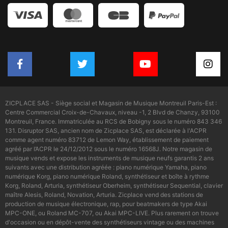
ZICPLACE SAS - Siège social et Magasin de Musique Montreuil Paris-Est :
Centre Commercial Croix-de-Chavaux, niveau -1, 2 Blvd de Chanzy, 93100
Montreuil, France. Immatriculée au RCS de Bobigny sous le numéro 843 346
131. Disruptor SAS, ancien nom de Zicplace SAS, est déclarée à l'ACPR
comme agent numéro 83712 de Lemon Way, établissement de paiement
agréé par l’ACPR le 24/12/2012 sous le numéro 16568J. Notre magasin de
musique vends et expose les instruments de musique neufs garantis 2 ans
suivants avec une distribution agréée : piano numérique Yamaha, piano
numérique Korg, piano numérique Roland, synthétiseur et boîte à rythme
Korg, Roland, Arturia, synthétiseur Oberheim, synthétiseur Sequential, clavier
maître Alesis, Roland, Novation, Arturia. Zicplace vend des stations de
production de musique électronique, rap, pour beatmakers de type Akai
MPC-ONE, ou Roland MC-707, ou Akai MPC-LIVE. Plus rarement on trouve
d'occasion ou en dépôt-vente des synthétiseurs vintage ou des machines