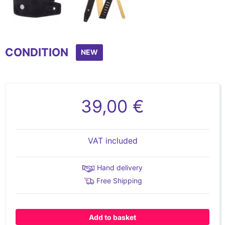
Item
1
CONDITION
of
NEW
2
39,00 €
VAT included
Hand delivery
Free Shipping
Add to basket