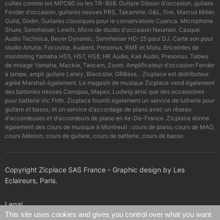
cultes comme les MPC60 ou les TR-808. Guitare Gibson d'occasion, guitare
Fender d'occasion, guitares neuves PRS, Takamine, G&L, Sire, Marcus Miller,
Guild, Godin. Guitares classiques pour le conservatoire Cuenca. Microphone
Shure, Sennheiser, Lewitt. Micro de studio d'occasion Neuman. Casque
Audio Technica, Beyer Dynamic, Sennheiser HD-25 pour DJ. Carte son pour
studio Arturia, Focusrite, Audient, Presonus, RME et Motu. Enceintes de
monitoring Yamaha HS5, HS7, HS8, HK Audio, Kali Audio, Presonus. Tables
de mixage Yamaha, Mackie, Tascam, Zoom. Amplificateur d'occasion Fender
à lampe, ampli guitare Laney, Blackstar, GRBass, . Zicplace est distributeur
agréé Marshall également. Le magasin de musique Zicplace vend également
des batteries neuves Canopus, Mapex, Ludwig ainsi que des accessoires
pour batterie Vic Firth. Zicplace fournit également un service de lutherie pour
guitare et basse, et un service d'accordage de piano avec un réseau
d'accordeuses et d'accordeurs de piano en Ile-De-France. Zicplace donne
également des cours de musique à Montreuil : cours de piano, cours de MAO,
cours Ableton, cours de guitare, cours de batterie, cours de basse.
Copyright Zicplace SAS France - Graphic design by Les
Eclaireurs, Paris.
Legal
This site uses cookies and gives you control over what you want