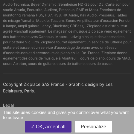
Audio Technica, Beyer Dynamic, Sennheiser HD-25 pour DJ. Carte son pour
studio Arturia, Focusrite, Audient, Presonus, RME et Motu. Enceintes de
monitoring Yamaha HS5, HS7, HS8, HK Audio, Kali Audio, Presonus. Tables
de mixage Yamaha, Mackie, Tascam, Zoom. Amplificateur d'occasion Fender
à lampe, ampli guitare Laney, Blackstar, GRBass, . Zicplace est distributeur
agréé Marshall également. Le magasin de musique Zicplace vend également
des batteries neuves Canopus, Mapex, Ludwig ainsi que des accessoires
pour batterie Vic Firth. Zicplace fournit également un service de lutherie pour
guitare et basse, et un service d'accordage de piano avec un réseau
d'accordeuses et d'accordeurs de piano en Ile-De-France. Zicplace donne
également des cours de musique à Montreuil : cours de piano, cours de MAO,
cours Ableton, cours de guitare, cours de batterie, cours de basse.
Copyright Zicplace SAS France - Graphic design by Les
Eclaireurs, Paris.
Legal
This site uses cookies and gives you control over what you want
to activate
Confidentiality policy
OK, accept all
Personalize