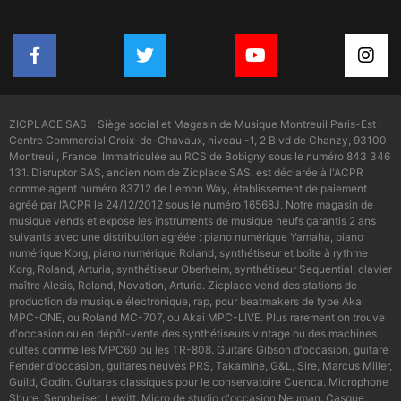
ZICPLACE SAS - Siège social et Magasin de Musique Montreuil Paris-Est :
Centre Commercial Croix-de-Chavaux, niveau -1, 2 Blvd de Chanzy, 93100
Montreuil, France. Immatriculée au RCS de Bobigny sous le numéro 843 346
131. Disruptor SAS, ancien nom de Zicplace SAS, est déclarée à l'ACPR
comme agent numéro 83712 de Lemon Way, établissement de paiement
agréé par l’ACPR le 24/12/2012 sous le numéro 16568J. Notre magasin de
musique vends et expose les instruments de musique neufs garantis 2 ans
suivants avec une distribution agréée : piano numérique Yamaha, piano
numérique Korg, piano numérique Roland, synthétiseur et boîte à rythme
Korg, Roland, Arturia, synthétiseur Oberheim, synthétiseur Sequential, clavier
maître Alesis, Roland, Novation, Arturia. Zicplace vend des stations de
production de musique électronique, rap, pour beatmakers de type Akai
MPC-ONE, ou Roland MC-707, ou Akai MPC-LIVE. Plus rarement on trouve
d'occasion ou en dépôt-vente des synthétiseurs vintage ou des machines
cultes comme les MPC60 ou les TR-808. Guitare Gibson d'occasion, guitare
Fender d'occasion, guitares neuves PRS, Takamine, G&L, Sire, Marcus Miller,
Guild, Godin. Guitares classiques pour le conservatoire Cuenca. Microphone
Shure, Sennheiser, Lewitt. Micro de studio d'occasion Neuman. Casque