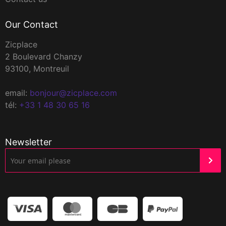
Our Contact
Zicplace
2 Boulevard Chanzy
93100, Montreuil
email:
bonjour@zicplace.com
tél:
+33 1 48 30 65 16
Newsletter