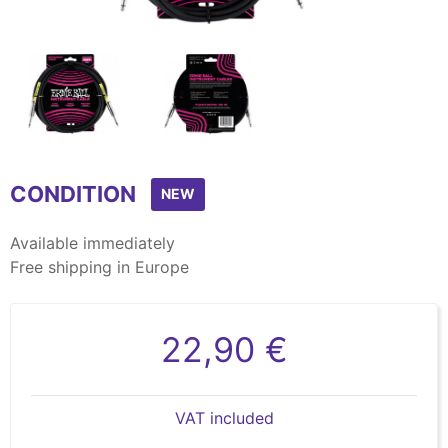
Item
1
CONDITION
of
NEW
2
Available immediately
Free shipping in Europe
22,90 €
VAT included