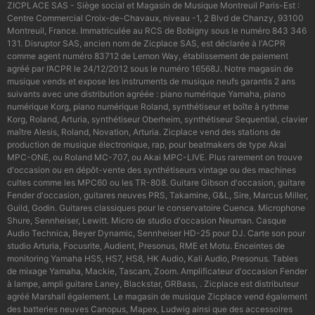
ZICPLACE SAS - Siège social et Magasin de Musique Montreuil Paris-Est :
Centre Commercial Croix-de-Chavaux, niveau -1, 2 Blvd de Chanzy, 93100
Montreuil, France. Immatriculée au RCS de Bobigny sous le numéro 843 346
131. Disruptor SAS, ancien nom de Zicplace SAS, est déclarée à l'ACPR
comme agent numéro 83712 de Lemon Way, établissement de paiement
agréé par l’ACPR le 24/12/2012 sous le numéro 16568J. Notre magasin de
musique vends et expose les instruments de musique neufs garantis 2 ans
suivants avec une distribution agréée : piano numérique Yamaha, piano
numérique Korg, piano numérique Roland, synthétiseur et boîte à rythme
Korg, Roland, Arturia, synthétiseur Oberheim, synthétiseur Sequential, clavier
maître Alesis, Roland, Novation, Arturia. Zicplace vend des stations de
production de musique électronique, rap, pour beatmakers de type Akai
MPC-ONE, ou Roland MC-707, ou Akai MPC-LIVE. Plus rarement on trouve
d'occasion ou en dépôt-vente des synthétiseurs vintage ou des machines
cultes comme les MPC60 ou les TR-808. Guitare Gibson d'occasion, guitare
Fender d'occasion, guitares neuves PRS, Takamine, G&L, Sire, Marcus Miller,
Guild, Godin. Guitares classiques pour le conservatoire Cuenca. Microphone
Shure, Sennheiser, Lewitt. Micro de studio d'occasion Neuman. Casque
Audio Technica, Beyer Dynamic, Sennheiser HD-25 pour DJ. Carte son pour
studio Arturia, Focusrite, Audient, Presonus, RME et Motu. Enceintes de
monitoring Yamaha HS5, HS7, HS8, HK Audio, Kali Audio, Presonus. Tables
de mixage Yamaha, Mackie, Tascam, Zoom. Amplificateur d'occasion Fender
à lampe, ampli guitare Laney, Blackstar, GRBass, . Zicplace est distributeur
agréé Marshall également. Le magasin de musique Zicplace vend également
des batteries neuves Canopus, Mapex, Ludwig ainsi que des accessoires