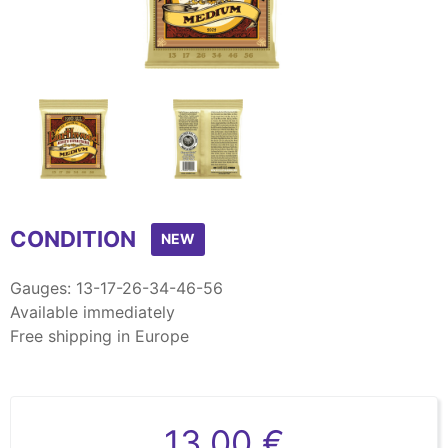
Item
1
CONDITION
of
NEW
2
Gauges: 13-17-26-34-46-56
Available immediately
Free shipping in Europe
13,00 €