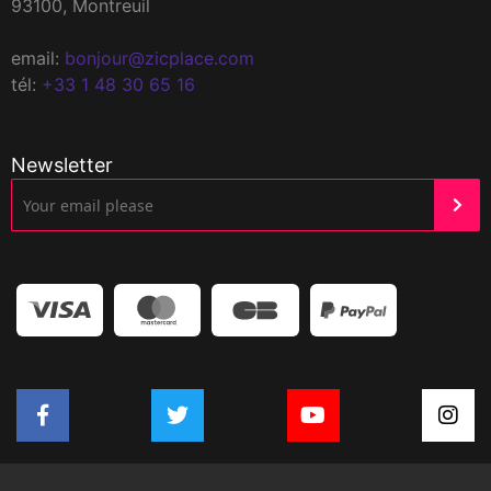
93100, Montreuil
email:
bonjour@zicplace.com
tél:
+33 1 48 30 65 16
Newsletter