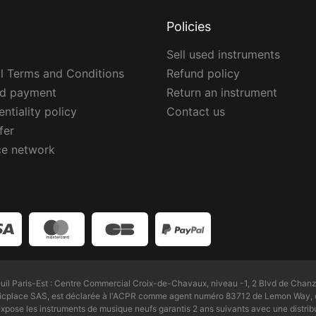
Policies
Sell used instruments
l Terms and Conditions
Refund policy
ed payment
Return an instrument
ntiality policy
Contact us
fer
ce network
l Paris-Est : Centre Commercial Croix-de-Chavaux, niveau -1, 2 Blvd de Chanz
Zicplace SAS, est déclarée à l'ACPR comme agent numéro 83712 de Lemon Way, é
pose les instruments de musique neufs garantis 2 ans suivants avec une distri