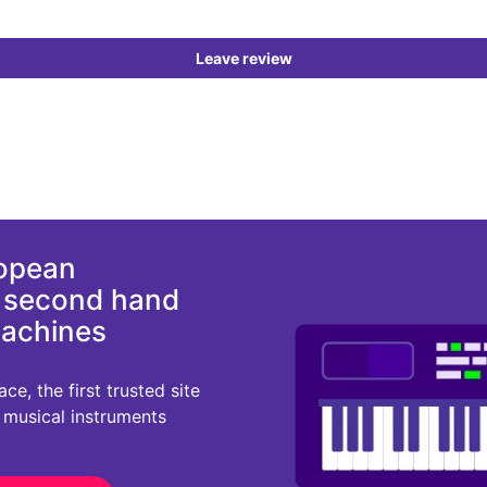
Leave review
ropean
d second hand
machines
e, the first trusted site
r musical instruments