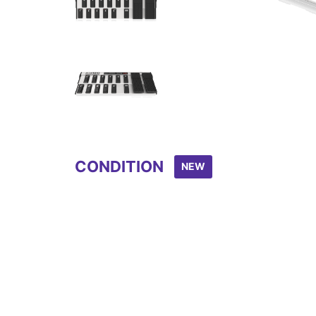
Item
1
of
5
CONDITION
NEW