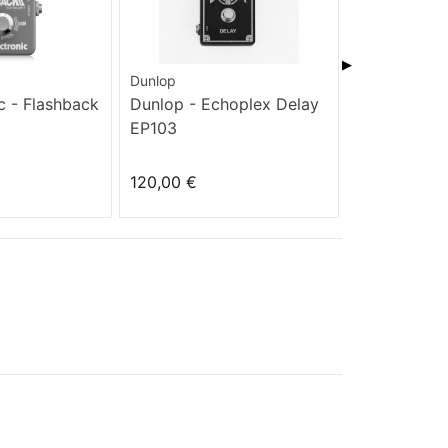
▶
Dunlop
TC Electronic
c - Flashback
Dunlop - Echoplex Delay
TC Electron
EP103
X4
120,00 €
179,00 €