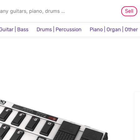
Sell
Guitar | Bass
Drums | Percussion
Piano | Organ | Other
Sampler & Sequencer