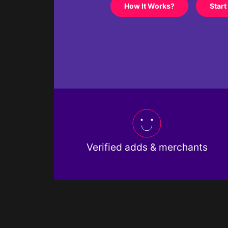
How It Works?
Start
Verified adds & merchants