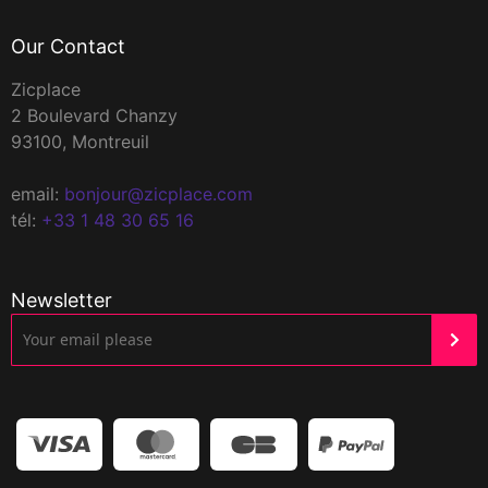
Our Contact
Zicplace
2 Boulevard Chanzy
93100, Montreuil
email:
bonjour@zicplace.com
tél:
+33 1 48 30 65 16
Newsletter