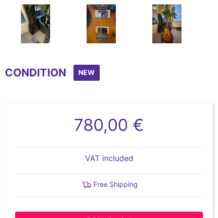
Item
1
CONDITION
of
NEW
6
780,00 €
VAT included
Free Shipping