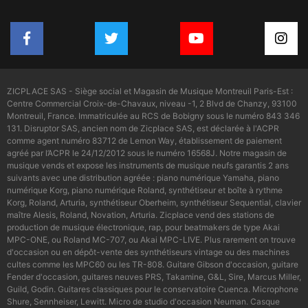
ZICPLACE SAS - Siège social et Magasin de Musique Montreuil Paris-Est :
Centre Commercial Croix-de-Chavaux, niveau -1, 2 Blvd de Chanzy, 93100
Montreuil, France. Immatriculée au RCS de Bobigny sous le numéro 843 346
131. Disruptor SAS, ancien nom de Zicplace SAS, est déclarée à l'ACPR
comme agent numéro 83712 de Lemon Way, établissement de paiement
agréé par l’ACPR le 24/12/2012 sous le numéro 16568J. Notre magasin de
musique vends et expose les instruments de musique neufs garantis 2 ans
suivants avec une distribution agréée : piano numérique Yamaha, piano
numérique Korg, piano numérique Roland, synthétiseur et boîte à rythme
Korg, Roland, Arturia, synthétiseur Oberheim, synthétiseur Sequential, clavier
maître Alesis, Roland, Novation, Arturia. Zicplace vend des stations de
production de musique électronique, rap, pour beatmakers de type Akai
MPC-ONE, ou Roland MC-707, ou Akai MPC-LIVE. Plus rarement on trouve
d'occasion ou en dépôt-vente des synthétiseurs vintage ou des machines
cultes comme les MPC60 ou les TR-808. Guitare Gibson d'occasion, guitare
Fender d'occasion, guitares neuves PRS, Takamine, G&L, Sire, Marcus Miller,
Guild, Godin. Guitares classiques pour le conservatoire Cuenca. Microphone
Shure, Sennheiser, Lewitt. Micro de studio d'occasion Neuman. Casque