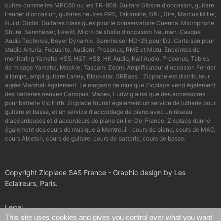
cultes comme les MPC60 ou les TR-808. Guitare Gibson d'occasion, guitare
Fender d'occasion, guitares neuves PRS, Takamine, G&L, Sire, Marcus Miller,
Guild, Godin. Guitares classiques pour le conservatoire Cuenca. Microphone
Shure, Sennheiser, Lewitt. Micro de studio d'occasion Neuman. Casque
Audio Technica, Beyer Dynamic, Sennheiser HD-25 pour DJ. Carte son pour
studio Arturia, Focusrite, Audient, Presonus, RME et Motu. Enceintes de
monitoring Yamaha HS5, HS7, HS8, HK Audio, Kali Audio, Presonus. Tables
de mixage Yamaha, Mackie, Tascam, Zoom. Amplificateur d'occasion Fender
à lampe, ampli guitare Laney, Blackstar, GRBass, . Zicplace est distributeur
agréé Marshall également. Le magasin de musique Zicplace vend également
des batteries neuves Canopus, Mapex, Ludwig ainsi que des accessoires
pour batterie Vic Firth. Zicplace fournit également un service de lutherie pour
guitare et basse, et un service d'accordage de piano avec un réseau
d'accordeuses et d'accordeurs de piano en Ile-De-France. Zicplace donne
également des cours de musique à Montreuil : cours de piano, cours de MAO,
cours Ableton, cours de guitare, cours de batterie, cours de basse.
Copyright Zicplace SAS France - Graphic design by Les
Eclaireurs, Paris.
Legal
This site uses cookies and gives you control over what you want