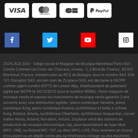
ZICPLACE SAS - Siège social et Magasin de Musique Montreuil Paris-Est :
Centre Commercial Croix-de-Chavaux, niveau -1, 2 Blvd de Chanzy, 93100
Montreuil, France. Immatriculée au RCS de Bobigny sous le numéro 843 346
131. Disruptor SAS, ancien nom de Zicplace SAS, est déclarée à l'ACPR
comme agent numéro 83712 de Lemon Way, établissement de paiement
agréé par l’ACPR le 24/12/2012 sous le numéro 16568J. Notre magasin de
musique vends et expose les instruments de musique neufs garantis 2 ans
suivants avec une distribution agréée : piano numérique Yamaha, piano
numérique Korg, piano numérique Roland, synthétiseur et boîte à rythme
Korg, Roland, Arturia, synthétiseur Oberheim, synthétiseur Sequential, clavier
maître Alesis, Roland, Novation, Arturia. Zicplace vend des stations de
production de musique électronique, rap, pour beatmakers de type Akai
MPC-ONE, ou Roland MC-707, ou Akai MPC-LIVE. Plus rarement on trouve
d'occasion ou en dépôt-vente des synthétiseurs vintage ou des machines