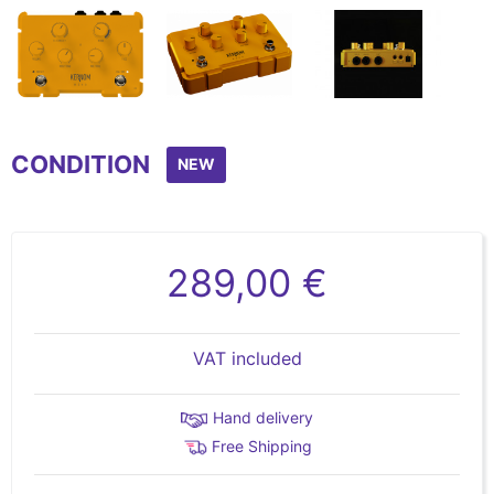
Item
1
CONDITION
of
NEW
3
289,00 €
VAT included
Hand delivery
Free Shipping