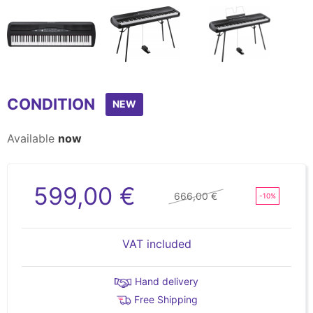
Item
1
CONDITION
of
NEW
4
Available
now
599,00 €
666,00 €
-10%
VAT included
Hand delivery
Free Shipping