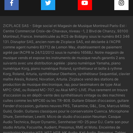
ZICPLACE SAS - Siège social et Magasin de Musique Montreuil Paris-Est :
Centre Commercial Croix-de-Chavaux, niveau -1, 2 Blvd de Chanzy, 93100
Montreuil, France. Immatriculée au RCS de Bobigny sous le numéro 843 346
131. Disruptor SAS, ancien nom de Zicplace SAS, est déclarée à l'ACPR
comme agent numéro 83712 de Lemon Way, établissement de paiement
agréé par l’ACPR le 24/12/2012 sous le numéro 16568J. Notre magasin de
musique vends et expose les instruments de musique neufs garantis 2 ans
suivants avec une distribution agréée : piano numérique Yamaha, piano
numérique Korg, piano numérique Roland, synthétiseur et boîte à rythme
Korg, Roland, Arturia, synthétiseur Oberheim, synthétiseur Sequential, clavier
maître Alesis, Roland, Novation, Arturia. Zicplace vend des stations de
production de musique électronique, rap, pour beatmakers de type Akai
MPC-ONE, ou Roland MC-707, ou Akai MPC-LIVE. Plus rarement on trouve
d'occasion ou en dépôt-vente des synthétiseurs vintage ou des machines
cultes comme les MPC60 ou les TR-808. Guitare Gibson d'occasion, guitare
Fender d'occasion, guitares neuves PRS, Takamine, G&L, Sire, Marcus Miller,
Guild, Godin. Guitares classiques pour le conservatoire Cuenca. Microphone
Shure, Sennheiser, Lewitt. Micro de studio d'occasion Neuman. Casque
Audio Technica, Beyer Dynamic, Sennheiser HD-25 pour DJ. Carte son pour
studio Arturia, Focusrite, Audient, Presonus, RME et Motu. Enceintes de
monitoring Yamaha HS5, HS7, HS8, HK Audio, Kali Audio, Presonus. Tables