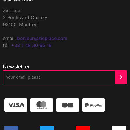
Zicplace
2 Boulevard Chanzy
93100, Montreuil
email:
bonjour@zicplace.com
tél:
+33 1 48 30 65 16
Newsletter