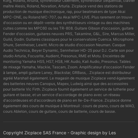
Korg, Roland, Arturia, synthétiseur Oberheim, synthétiseur Sequential, clavier
maître Alesis, Roland, Novation, Arturia. Zicplace vend des stations de
production de musique électronique, rap, pour beatmakers de type Akai
MPC-ONE, ou Roland MC-707, ou Akai MPC-LIVE. Plus rarement on trouve
d'occasion ou en dépôt-vente des synthétiseurs vintage ou des machines
cultes comme les MPC60 ou les TR-808. Guitare Gibson d'occasion, guitare
Fender d'occasion, guitares neuves PRS, Takamine, G&L, Sire, Marcus Miller,
Guild, Godin. Guitares classiques pour le conservatoire Cuenca. Microphone
Shure, Sennheiser, Lewitt. Micro de studio d'occasion Neuman. Casque
Audio Technica, Beyer Dynamic, Sennheiser HD-25 pour DJ. Carte son pour
studio Arturia, Focusrite, Audient, Presonus, RME et Motu. Enceintes de
monitoring Yamaha HS5, HS7, HS8, HK Audio, Kali Audio, Presonus. Tables
de mixage Yamaha, Mackie, Tascam, Zoom. Amplificateur d'occasion Fender
à lampe, ampli guitare Laney, Blackstar, GRBass, . Zicplace est distributeur
agréé Marshall également. Le magasin de musique Zicplace vend également
des batteries neuves Canopus, Mapex, Ludwig ainsi que des accessoires
pour batterie Vic Firth. Zicplace fournit également un service de lutherie pour
guitare et basse, et un service d'accordage de piano avec un réseau
d'accordeuses et d'accordeurs de piano en Ile-De-France. Zicplace donne
également des cours de musique à Montreuil : cours de piano, cours de MAO,
cours Ableton, cours de guitare, cours de batterie, cours de basse.
Copyright Zicplace SAS France - Graphic design by Les