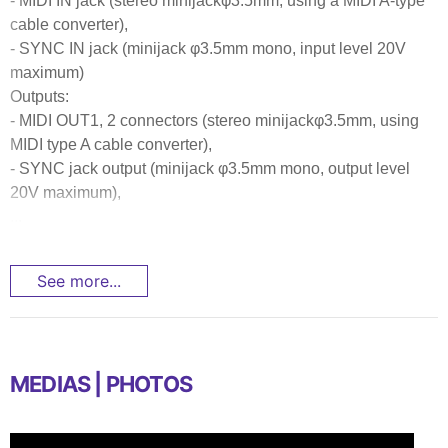
- MIDI IN jack (stereo minijackφ3.5mm, using a MIDI A-type
cable converter),
- SYNC IN jack (minijack φ3.5mm mono, input level 20V
maximum)
Outputs:
- MIDI OUT1, 2 connectors (stereo minijackφ3.5mm, using
MIDI type A cable converter),
- SYNC jack output (minijack φ3.5mm mono, output level
20V maximum),
...
See more...
MEDIAS | PHOTOS