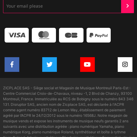
ZICPLACE SAS - Siège social et Magasin de Musique Montreuil Paris-Est :
Centre Commercial Croix-de-Chavaux, niveau -1, 2 Blvd de Chanzy, 93100
Montreuil, France. Immatriculée au RCS de Bobigny sous le numéro 843 346
131. Disruptor SAS, ancien nom de Zicplace SAS, est déclarée à l'ACPR
comme agent numéro 83712 de Lemon Way, établissement de paiement
agréé par l’ACPR le 24/12/2012 sous le numéro 16568J. Notre magasin de
musique vends et expose les instruments de musique neufs garantis 2 ans
suivants avec une distribution agréée : piano numérique Yamaha, piano
numérique Korg, piano numérique Roland, synthétiseur et boîte à rythme