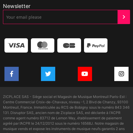
Newsletter
ZICPLACE SAS - Siège social et Magasin de Musique Montreuil Paris-Est :
Centre Commercial Croix-de-Chavaux, niveau -1, 2 Blvd de Chanzy, 93100
Montreuil, France. Immatriculée au RCS de Bobigny sous le numéro 843 346
131. Disruptor SAS, ancien nom de Zicplace SAS, est déclarée à l'ACPR
comme agent numéro 83712 de Lemon Way, établissement de paiement
agréé par l’ACPR le 24/12/2012 sous le numéro 16568J. Notre magasin de
musique vends et expose les instruments de musique neufs garantis 2 ans