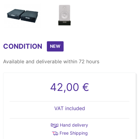
Item
1
CONDITION
of
NEW
2
Available and deliverable within 72 hours
42,00 €
VAT included
Hand delivery
Free Shipping