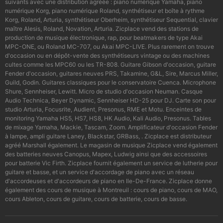
suivants avec une distribution agréée : piano numérique Yamaha, piano
numérique Korg, piano numérique Roland, synthétiseur et boîte à rythme
Korg, Roland, Arturia, synthétiseur Oberheim, synthétiseur Sequential, clavier
maître Alesis, Roland, Novation, Arturia. Zicplace vend des stations de
production de musique électronique, rap, pour beatmakers de type Akai
MPC-ONE, ou Roland MC-707, ou Akai MPC-LIVE. Plus rarement on trouve
d'occasion ou en dépôt-vente des synthétiseurs vintage ou des machines
cultes comme les MPC60 ou les TR-808. Guitare Gibson d'occasion, guitare
Fender d'occasion, guitares neuves PRS, Takamine, G&L, Sire, Marcus Miller,
Guild, Godin. Guitares classiques pour le conservatoire Cuenca. Microphone
Shure, Sennheiser, Lewitt. Micro de studio d'occasion Neuman. Casque
Audio Technica, Beyer Dynamic, Sennheiser HD-25 pour DJ. Carte son pour
studio Arturia, Focusrite, Audient, Presonus, RME et Motu. Enceintes de
monitoring Yamaha HS5, HS7, HS8, HK Audio, Kali Audio, Presonus. Tables
de mixage Yamaha, Mackie, Tascam, Zoom. Amplificateur d'occasion Fender
à lampe, ampli guitare Laney, Blackstar, GRBass, . Zicplace est distributeur
agréé Marshall également. Le magasin de musique Zicplace vend également
des batteries neuves Canopus, Mapex, Ludwig ainsi que des accessoires
pour batterie Vic Firth. Zicplace fournit également un service de lutherie pour
guitare et basse, et un service d'accordage de piano avec un réseau
d'accordeuses et d'accordeurs de piano en Ile-De-France. Zicplace donne
également des cours de musique à Montreuil : cours de piano, cours de MAO,
cours Ableton, cours de guitare, cours de batterie, cours de basse.