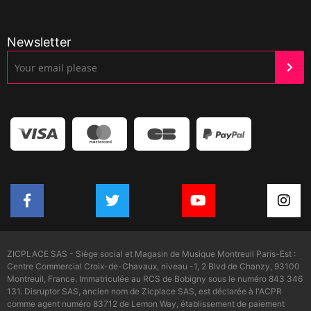
Newsletter
ZICPLACE SAS - Siège social et Magasin de Musique Montreuil Paris-Est :
Centre Commercial Croix-de-Chavaux, niveau -1, 2 Blvd de Chanzy, 93100
Montreuil, France. Immatriculée au RCS de Bobigny sous le numéro 843 346
131. Disruptor SAS, ancien nom de Zicplace SAS, est déclarée à l'ACPR
comme agent numéro 83712 de Lemon Way, établissement de paiement