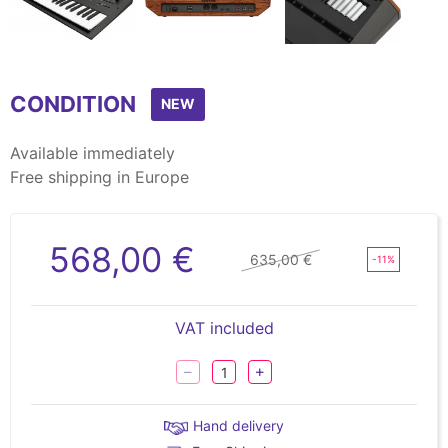
Item
1
CONDITION
of
NEW
12
Available immediately
Free shipping in Europe
568,00 €
635,00 €
-11%
VAT included
Hand delivery