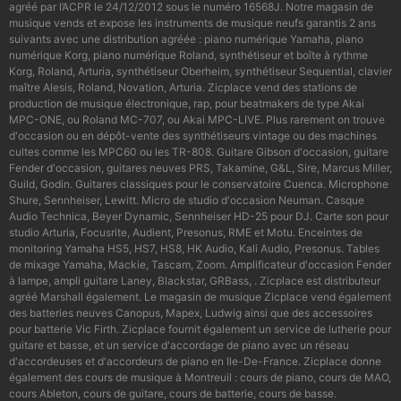
agréé par l’ACPR le 24/12/2012 sous le numéro 16568J. Notre magasin de
musique vends et expose les instruments de musique neufs garantis 2 ans
suivants avec une distribution agréée : piano numérique Yamaha, piano
numérique Korg, piano numérique Roland, synthétiseur et boîte à rythme
Korg, Roland, Arturia, synthétiseur Oberheim, synthétiseur Sequential, clavier
maître Alesis, Roland, Novation, Arturia. Zicplace vend des stations de
production de musique électronique, rap, pour beatmakers de type Akai
MPC-ONE, ou Roland MC-707, ou Akai MPC-LIVE. Plus rarement on trouve
d'occasion ou en dépôt-vente des synthétiseurs vintage ou des machines
cultes comme les MPC60 ou les TR-808. Guitare Gibson d'occasion, guitare
Fender d'occasion, guitares neuves PRS, Takamine, G&L, Sire, Marcus Miller,
Guild, Godin. Guitares classiques pour le conservatoire Cuenca. Microphone
Shure, Sennheiser, Lewitt. Micro de studio d'occasion Neuman. Casque
Audio Technica, Beyer Dynamic, Sennheiser HD-25 pour DJ. Carte son pour
studio Arturia, Focusrite, Audient, Presonus, RME et Motu. Enceintes de
monitoring Yamaha HS5, HS7, HS8, HK Audio, Kali Audio, Presonus. Tables
de mixage Yamaha, Mackie, Tascam, Zoom. Amplificateur d'occasion Fender
à lampe, ampli guitare Laney, Blackstar, GRBass, . Zicplace est distributeur
agréé Marshall également. Le magasin de musique Zicplace vend également
des batteries neuves Canopus, Mapex, Ludwig ainsi que des accessoires
pour batterie Vic Firth. Zicplace fournit également un service de lutherie pour
guitare et basse, et un service d'accordage de piano avec un réseau
d'accordeuses et d'accordeurs de piano en Ile-De-France. Zicplace donne
également des cours de musique à Montreuil : cours de piano, cours de MAO,
cours Ableton, cours de guitare, cours de batterie, cours de basse.