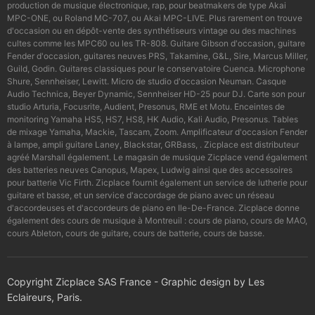
production de musique électronique, rap, pour beatmakers de type Akai
MPC-ONE, ou Roland MC-707, ou Akai MPC-LIVE. Plus rarement on trouve
d'occasion ou en dépôt-vente des synthétiseurs vintage ou des machines
cultes comme les MPC60 ou les TR-808. Guitare Gibson d'occasion, guitare
Fender d'occasion, guitares neuves PRS, Takamine, G&L, Sire, Marcus Miller,
Guild, Godin. Guitares classiques pour le conservatoire Cuenca. Microphone
Shure, Sennheiser, Lewitt. Micro de studio d'occasion Neuman. Casque
Audio Technica, Beyer Dynamic, Sennheiser HD-25 pour DJ. Carte son pour
studio Arturia, Focusrite, Audient, Presonus, RME et Motu. Enceintes de
monitoring Yamaha HS5, HS7, HS8, HK Audio, Kali Audio, Presonus. Tables
de mixage Yamaha, Mackie, Tascam, Zoom. Amplificateur d'occasion Fender
à lampe, ampli guitare Laney, Blackstar, GRBass, . Zicplace est distributeur
agréé Marshall également. Le magasin de musique Zicplace vend également
des batteries neuves Canopus, Mapex, Ludwig ainsi que des accessoires
pour batterie Vic Firth. Zicplace fournit également un service de lutherie pour
guitare et basse, et un service d'accordage de piano avec un réseau
d'accordeuses et d'accordeurs de piano en Ile-De-France. Zicplace donne
également des cours de musique à Montreuil : cours de piano, cours de MAO,
cours Ableton, cours de guitare, cours de batterie, cours de basse.
Copyright Zicplace SAS France - Graphic design by Les
Eclaireurs, Paris.