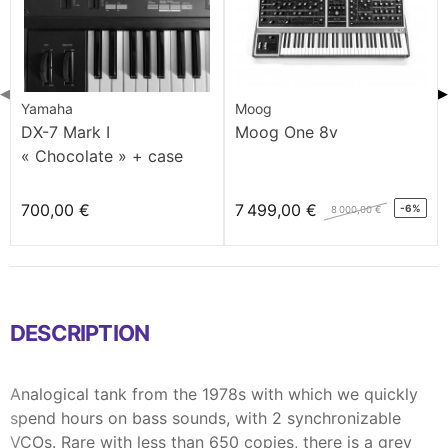
◀
▶
Yamaha
Moog
DX-7 Mark I
Moog One 8v
« Chocolate » + case
700,00 €
7 499,00 €
-6%
8 000,00 €
DESCRIPTION
Analogical tank from the 1978s with which we quickly
spend hours on bass sounds, with 2 synchronizable
VCOs. Rare with less than 650 copies, there is a grey