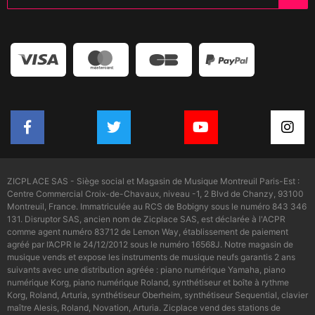
ZICPLACE SAS - Siège social et Magasin de Musique Montreuil Paris-Est :
Centre Commercial Croix-de-Chavaux, niveau -1, 2 Blvd de Chanzy, 93100
Montreuil, France. Immatriculée au RCS de Bobigny sous le numéro 843 346
131. Disruptor SAS, ancien nom de Zicplace SAS, est déclarée à l'ACPR
comme agent numéro 83712 de Lemon Way, établissement de paiement
agréé par l’ACPR le 24/12/2012 sous le numéro 16568J. Notre magasin de
musique vends et expose les instruments de musique neufs garantis 2 ans
suivants avec une distribution agréée : piano numérique Yamaha, piano
numérique Korg, piano numérique Roland, synthétiseur et boîte à rythme
Korg, Roland, Arturia, synthétiseur Oberheim, synthétiseur Sequential, clavier
maître Alesis, Roland, Novation, Arturia. Zicplace vend des stations de