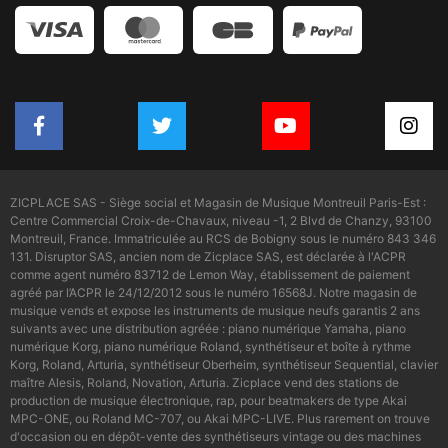
ZICPLACE SAS - Siège social et Magasin de Musique Montreuil Paris-Est :
Centre Commercial Croix-de-Chavaux, niveau -1, 2 Blvd de Chanzy, 93100
Montreuil, France. Immatriculée au RCS de Bobigny sous le numéro 843 346
131. Disruptor SAS, ancien nom de Zicplace SAS, est déclarée à l'ACPR
comme agent numéro 83712 de Lemon Way, établissement de paiement
agréé par l’ACPR le 24/12/2012 sous le numéro 16568J. Notre magasin de
musique vends et expose les instruments de musique neufs garantis 2 ans
suivants avec une distribution agréée : piano numérique Yamaha, piano
numérique Korg, piano numérique Roland, synthétiseur et boîte à rythme
Korg, Roland, Arturia, synthétiseur Oberheim, synthétiseur Sequential, clavier
maître Alesis, Roland, Novation, Arturia. Zicplace vend des stations de
production de musique électronique, rap, pour beatmakers de type Akai
MPC-ONE, ou Roland MC-707, ou Akai MPC-LIVE. Plus rarement on trouve
d'occasion ou en dépôt-vente des synthétiseurs vintage ou des machines