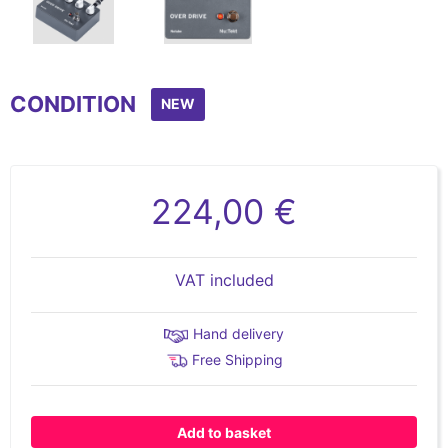
Item
1
CONDITION
of
NEW
2
224,00 €
VAT included
Hand delivery
Free Shipping
Add to basket