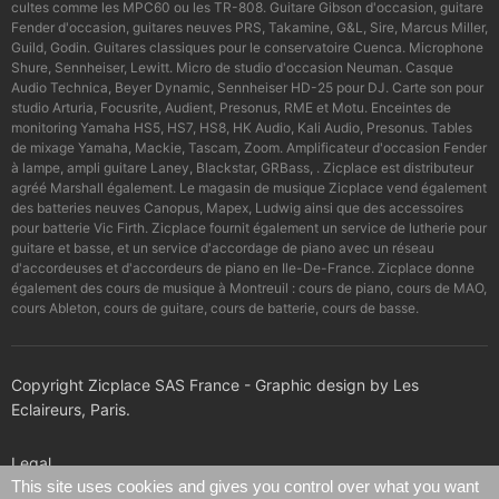
cultes comme les MPC60 ou les TR-808. Guitare Gibson d'occasion, guitare
Fender d'occasion, guitares neuves PRS, Takamine, G&L, Sire, Marcus Miller,
Guild, Godin. Guitares classiques pour le conservatoire Cuenca. Microphone
Shure, Sennheiser, Lewitt. Micro de studio d'occasion Neuman. Casque
Audio Technica, Beyer Dynamic, Sennheiser HD-25 pour DJ. Carte son pour
studio Arturia, Focusrite, Audient, Presonus, RME et Motu. Enceintes de
monitoring Yamaha HS5, HS7, HS8, HK Audio, Kali Audio, Presonus. Tables
de mixage Yamaha, Mackie, Tascam, Zoom. Amplificateur d'occasion Fender
à lampe, ampli guitare Laney, Blackstar, GRBass, . Zicplace est distributeur
agréé Marshall également. Le magasin de musique Zicplace vend également
des batteries neuves Canopus, Mapex, Ludwig ainsi que des accessoires
pour batterie Vic Firth. Zicplace fournit également un service de lutherie pour
guitare et basse, et un service d'accordage de piano avec un réseau
d'accordeuses et d'accordeurs de piano en Ile-De-France. Zicplace donne
également des cours de musique à Montreuil : cours de piano, cours de MAO,
cours Ableton, cours de guitare, cours de batterie, cours de basse.
Copyright Zicplace SAS France - Graphic design by Les
Eclaireurs, Paris.
Legal
This site uses cookies and gives you control over what you want