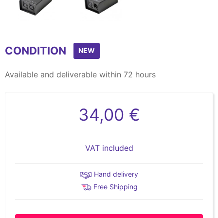
Item
1
CONDITION
of
NEW
2
Available and deliverable within 72 hours
34,00 €
VAT included
Hand delivery
Free Shipping