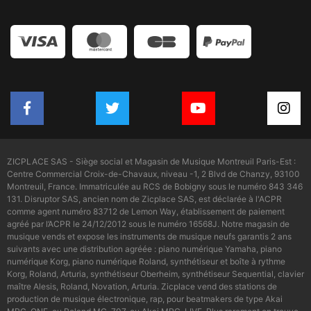
ZICPLACE SAS - Siège social et Magasin de Musique Montreuil Paris-Est :
Centre Commercial Croix-de-Chavaux, niveau -1, 2 Blvd de Chanzy, 93100
Montreuil, France. Immatriculée au RCS de Bobigny sous le numéro 843 346
131. Disruptor SAS, ancien nom de Zicplace SAS, est déclarée à l'ACPR
comme agent numéro 83712 de Lemon Way, établissement de paiement
agréé par l’ACPR le 24/12/2012 sous le numéro 16568J. Notre magasin de
musique vends et expose les instruments de musique neufs garantis 2 ans
suivants avec une distribution agréée : piano numérique Yamaha, piano
numérique Korg, piano numérique Roland, synthétiseur et boîte à rythme
Korg, Roland, Arturia, synthétiseur Oberheim, synthétiseur Sequential, clavier
maître Alesis, Roland, Novation, Arturia. Zicplace vend des stations de
production de musique électronique, rap, pour beatmakers de type Akai