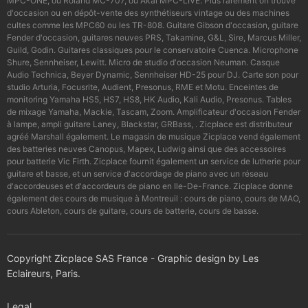
MPC-ONE, ou Roland MC-707, ou Akai MPC-LIVE. Plus rarement on trouve
d'occasion ou en dépôt-vente des synthétiseurs vintage ou des machines
cultes comme les MPC60 ou les TR-808. Guitare Gibson d'occasion, guitare
Fender d'occasion, guitares neuves PRS, Takamine, G&L, Sire, Marcus Miller,
Guild, Godin. Guitares classiques pour le conservatoire Cuenca. Microphone
Shure, Sennheiser, Lewitt. Micro de studio d'occasion Neuman. Casque
Audio Technica, Beyer Dynamic, Sennheiser HD-25 pour DJ. Carte son pour
studio Arturia, Focusrite, Audient, Presonus, RME et Motu. Enceintes de
monitoring Yamaha HS5, HS7, HS8, HK Audio, Kali Audio, Presonus. Tables
de mixage Yamaha, Mackie, Tascam, Zoom. Amplificateur d'occasion Fender
à lampe, ampli guitare Laney, Blackstar, GRBass, . Zicplace est distributeur
agréé Marshall également. Le magasin de musique Zicplace vend également
des batteries neuves Canopus, Mapex, Ludwig ainsi que des accessoires
pour batterie Vic Firth. Zicplace fournit également un service de lutherie pour
guitare et basse, et un service d'accordage de piano avec un réseau
d'accordeuses et d'accordeurs de piano en Ile-De-France. Zicplace donne
également des cours de musique à Montreuil : cours de piano, cours de MAO,
cours Ableton, cours de guitare, cours de batterie, cours de basse.
Copyright Zicplace SAS France - Graphic design by Les
Eclaireurs, Paris.
Legal