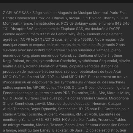
ZICPLACE SAS - Siège social et Magasin de Musique Montreuil Paris-Est :
Centre Commercial Croix-de-Chavaux, niveau -1, 2 Blvd de Chanzy, 93100
Montreuil, France. Immatriculée au RCS de Bobigny sous le numéro 843 346
131. Disruptor SAS, ancien nom de Zicplace SAS, est déclarée à l'ACPR
comme agent numéro 83712 de Lemon Way, établissement de paiement
agréé par l’ACPR le 24/12/2012 sous le numéro 16568J. Notre magasin de
musique vends et expose les instruments de musique neufs garantis 2 ans
suivants avec une distribution agréée : piano numérique Yamaha, piano
numérique Korg, piano numérique Roland, synthétiseur et boîte à rythme
Korg, Roland, Arturia, synthétiseur Oberheim, synthétiseur Sequential, clavier
maître Alesis, Roland, Novation, Arturia. Zicplace vend des stations de
production de musique électronique, rap, pour beatmakers de type Akai
MPC-ONE, ou Roland MC-707, ou Akai MPC-LIVE. Plus rarement on trouve
d'occasion ou en dépôt-vente des synthétiseurs vintage ou des machines
cultes comme les MPC60 ou les TR-808. Guitare Gibson d'occasion, guitare
Fender d'occasion, guitares neuves PRS, Takamine, G&L, Sire, Marcus Miller,
Guild, Godin. Guitares classiques pour le conservatoire Cuenca. Microphone
Shure, Sennheiser, Lewitt. Micro de studio d'occasion Neuman. Casque
Audio Technica, Beyer Dynamic, Sennheiser HD-25 pour DJ. Carte son pour
studio Arturia, Focusrite, Audient, Presonus, RME et Motu. Enceintes de
monitoring Yamaha HS5, HS7, HS8, HK Audio, Kali Audio, Presonus. Tables
de mixage Yamaha, Mackie, Tascam, Zoom. Amplificateur d'occasion Fender
à lampe, ampli guitare Laney, Blackstar, GRBass, . Zicplace est distributeur