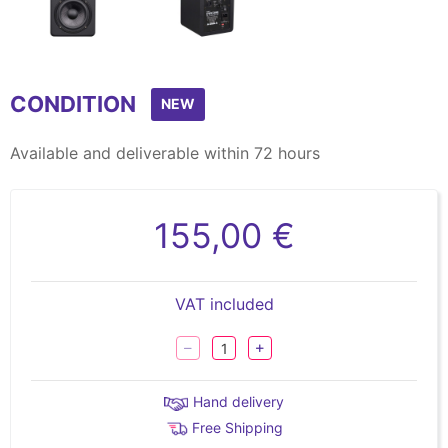
Item
1
CONDITION
of
NEW
2
Available and deliverable within 72 hours
155,00 €
VAT included
Hand delivery
Free Shipping