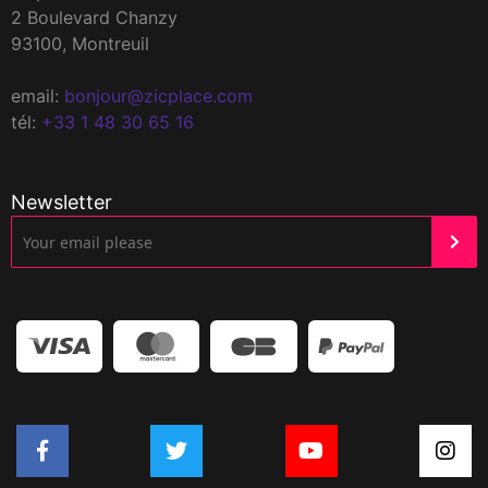
2 Boulevard Chanzy
93100, Montreuil
email:
bonjour@zicplace.com
tél:
+33 1 48 30 65 16
Newsletter