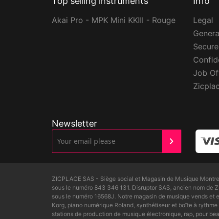
Top selling instruments
Info
Akai Pro - MPK Mini KKIII - Rouge
Legal
Genera
Secur
Confide
Job Of
Zicpla
Newsletter
ZICPLACE SAS - Siège social et Magasin de Musique Montreui
sous le numéro 843 346 131. Disruptor SAS, ancien nom de 
sous le numéro 16568J. Notre magasin de musique vends et ex
Korg, piano numérique Roland, synthétiseur et boîte à rythme 
stations de production de musique électronique, rap, pour 