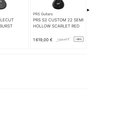
▶
PRS Guitars
PRS Guitars
GLECUT
PRS S2 CUSTOM 22 SEMI
PRS CE 24
BURST
HOLLOW SCARLET RED
1 619,00 €
2 422,00 €
-19%
1 999,00 €