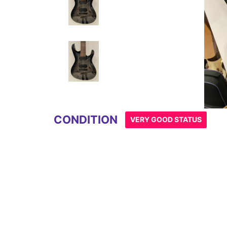
Item
1
of
6
CONDITION
VERY GOOD STATUS