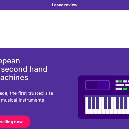
Leave review
ropean
d second hand
machines
e, the first trusted site
r musical instruments
 selling now