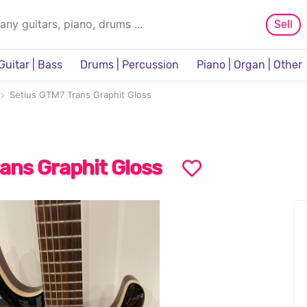
Sell
Guitar | Bass
Drums | Percussion
Piano | Organ | Other
Sampler & Sequencer
Setius GTM7 Trans Graphit Gloss
ans Graphit Gloss