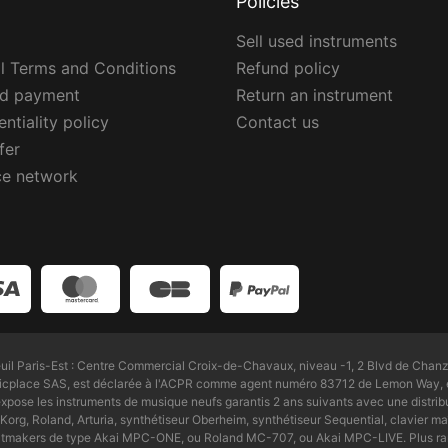
Policies
Sell used instruments
l Terms and Conditions
Refund policy
ed payment
Return an instrument
ntiality policy
Contact us
fer
ce network
l Paris-Est : Centre Commercial Croix-de-Chavaux, niveau -1, 2 Blvd de Chanz
Zicplace SAS, est déclarée à l'ACPR comme agent numéro 83712 de Lemon Way, é
pose les instruments de musique neufs garantis 2 ans suivants avec une distri
Korg, Roland, Arturia, synthétiseur Oberheim, synthétiseur Sequential, clavier maî
beatmakers de type Akai MPC-ONE, ou Roland MC-707, ou Akai MPC-LIVE. Plus ra