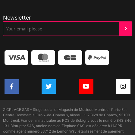
Newsletter
ZICPLACE SAS - Siège social et Magasin de Musique Montreuil Paris-Est :
Centre Commercial Croix-de-Chavaux, niveau -1, 2 Blvd de Chanzy, 93100
Montreuil, France. Immatriculée au RCS de Bobigny sous le numéro 843 346
131. Disruptor SAS, ancien nom de Zicplace SAS, est déclarée à l'ACPR
comme agent numéro 83712 de Lemon Way, établissement de paiement