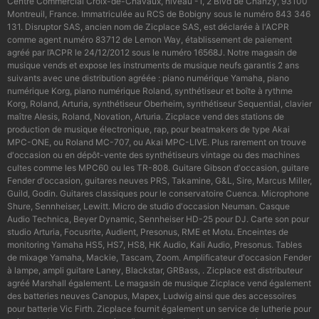
Centre Commercial Croix-de-Chavaux, niveau -1, 2 Blvd de Chanzy, 93100
Montreuil, France. Immatriculée au RCS de Bobigny sous le numéro 843 346
131. Disruptor SAS, ancien nom de Zicplace SAS, est déclarée à l'ACPR
comme agent numéro 83712 de Lemon Way, établissement de paiement
agréé par l’ACPR le 24/12/2012 sous le numéro 16568J. Notre magasin de
musique vends et expose les instruments de musique neufs garantis 2 ans
suivants avec une distribution agréée : piano numérique Yamaha, piano
numérique Korg, piano numérique Roland, synthétiseur et boîte à rythme
Korg, Roland, Arturia, synthétiseur Oberheim, synthétiseur Sequential, clavier
maître Alesis, Roland, Novation, Arturia. Zicplace vend des stations de
production de musique électronique, rap, pour beatmakers de type Akai
MPC-ONE, ou Roland MC-707, ou Akai MPC-LIVE. Plus rarement on trouve
d'occasion ou en dépôt-vente des synthétiseurs vintage ou des machines
cultes comme les MPC60 ou les TR-808. Guitare Gibson d'occasion, guitare
Fender d'occasion, guitares neuves PRS, Takamine, G&L, Sire, Marcus Miller,
Guild, Godin. Guitares classiques pour le conservatoire Cuenca. Microphone
Shure, Sennheiser, Lewitt. Micro de studio d'occasion Neuman. Casque
Audio Technica, Beyer Dynamic, Sennheiser HD-25 pour DJ. Carte son pour
studio Arturia, Focusrite, Audient, Presonus, RME et Motu. Enceintes de
monitoring Yamaha HS5, HS7, HS8, HK Audio, Kali Audio, Presonus. Tables
de mixage Yamaha, Mackie, Tascam, Zoom. Amplificateur d'occasion Fender
à lampe, ampli guitare Laney, Blackstar, GRBass, . Zicplace est distributeur
agréé Marshall également. Le magasin de musique Zicplace vend également
des batteries neuves Canopus, Mapex, Ludwig ainsi que des accessoires
pour batterie Vic Firth. Zicplace fournit également un service de lutherie pour