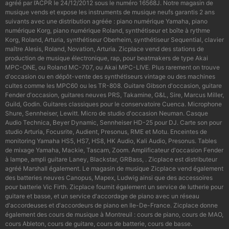
agréé par l’ACPR le 24/12/2012 sous le numéro 16568J. Notre magasin de
musique vends et expose les instruments de musique neufs garantis 2 ans
suivants avec une distribution agréée : piano numérique Yamaha, piano
numérique Korg, piano numérique Roland, synthétiseur et boîte à rythme
Korg, Roland, Arturia, synthétiseur Oberheim, synthétiseur Sequential, clavier
maître Alesis, Roland, Novation, Arturia. Zicplace vend des stations de
production de musique électronique, rap, pour beatmakers de type Akai
MPC-ONE, ou Roland MC-707, ou Akai MPC-LIVE. Plus rarement on trouve
d'occasion ou en dépôt-vente des synthétiseurs vintage ou des machines
cultes comme les MPC60 ou les TR-808. Guitare Gibson d'occasion, guitare
Fender d'occasion, guitares neuves PRS, Takamine, G&L, Sire, Marcus Miller,
Guild, Godin. Guitares classiques pour le conservatoire Cuenca. Microphone
Shure, Sennheiser, Lewitt. Micro de studio d'occasion Neuman. Casque
Audio Technica, Beyer Dynamic, Sennheiser HD-25 pour DJ. Carte son pour
studio Arturia, Focusrite, Audient, Presonus, RME et Motu. Enceintes de
monitoring Yamaha HS5, HS7, HS8, HK Audio, Kali Audio, Presonus. Tables
de mixage Yamaha, Mackie, Tascam, Zoom. Amplificateur d'occasion Fender
à lampe, ampli guitare Laney, Blackstar, GRBass, . Zicplace est distributeur
agréé Marshall également. Le magasin de musique Zicplace vend également
des batteries neuves Canopus, Mapex, Ludwig ainsi que des accessoires
pour batterie Vic Firth. Zicplace fournit également un service de lutherie pour
guitare et basse, et un service d'accordage de piano avec un réseau
d'accordeuses et d'accordeurs de piano en Ile-De-France. Zicplace donne
également des cours de musique à Montreuil : cours de piano, cours de MAO,
cours Ableton, cours de guitare, cours de batterie, cours de basse.