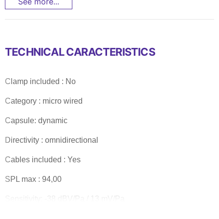
See more...
TECHNICAL CARACTERISTICS
Clamp included : No
Category : micro wired
Capsule: dynamic
Directivity : omnidirectional
Cables included : Yes
SPL max : 94,00
Sensitivity: -38 dBV/Pa / 13 mV/Pa