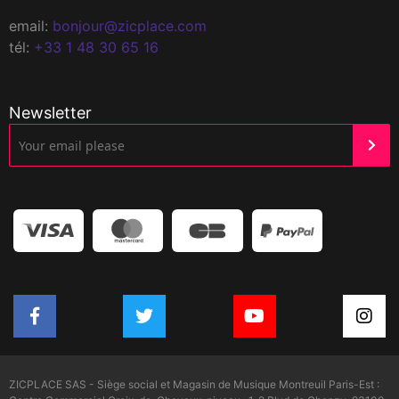
email:
bonjour@zicplace.com
tél:
+33 1 48 30 65 16
Newsletter
ZICPLACE SAS - Siège social et Magasin de Musique Montreuil Paris-Est :