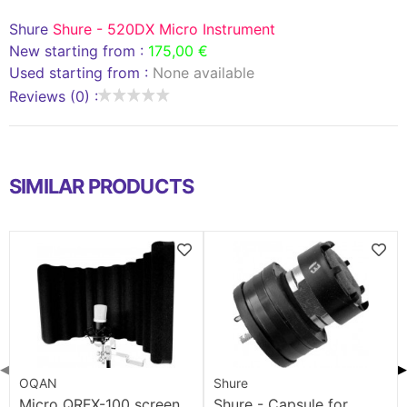
Shure
Shure - 520DX Micro Instrument
New starting from :
175,00 €
Used starting from :
None available
Reviews (0) :
SIMILAR PRODUCTS
◀
▶
OQAN
Shure
Micro QRFX-100 screen
Shure - Capsule for