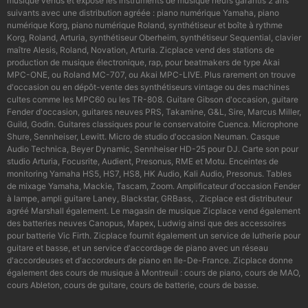
musique vends et expose les instruments de musique neufs garantis 2 ans
suivants avec une distribution agréée : piano numérique Yamaha, piano
numérique Korg, piano numérique Roland, synthétiseur et boîte à rythme
Korg, Roland, Arturia, synthétiseur Oberheim, synthétiseur Sequential, clavier
maître Alesis, Roland, Novation, Arturia. Zicplace vend des stations de
production de musique électronique, rap, pour beatmakers de type Akai
MPC-ONE, ou Roland MC-707, ou Akai MPC-LIVE. Plus rarement on trouve
d'occasion ou en dépôt-vente des synthétiseurs vintage ou des machines
cultes comme les MPC60 ou les TR-808. Guitare Gibson d'occasion, guitare
Fender d'occasion, guitares neuves PRS, Takamine, G&L, Sire, Marcus Miller,
Guild, Godin. Guitares classiques pour le conservatoire Cuenca. Microphone
Shure, Sennheiser, Lewitt. Micro de studio d'occasion Neuman. Casque
Audio Technica, Beyer Dynamic, Sennheiser HD-25 pour DJ. Carte son pour
studio Arturia, Focusrite, Audient, Presonus, RME et Motu. Enceintes de
monitoring Yamaha HS5, HS7, HS8, HK Audio, Kali Audio, Presonus. Tables
de mixage Yamaha, Mackie, Tascam, Zoom. Amplificateur d'occasion Fender
à lampe, ampli guitare Laney, Blackstar, GRBass, . Zicplace est distributeur
agréé Marshall également. Le magasin de musique Zicplace vend également
des batteries neuves Canopus, Mapex, Ludwig ainsi que des accessoires
pour batterie Vic Firth. Zicplace fournit également un service de lutherie pour
guitare et basse, et un service d'accordage de piano avec un réseau
d'accordeuses et d'accordeurs de piano en Ile-De-France. Zicplace donne
également des cours de musique à Montreuil : cours de piano, cours de MAO,
cours Ableton, cours de guitare, cours de batterie, cours de basse.