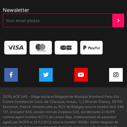
Newsletter
ZICPLACE SAS - Siège social et Magasin de Musique Montreuil Paris-Est :
Centre Commercial Croix-de-Chavaux, niveau -1, 2 Blvd de Chanzy, 93100
Montreuil, France. Immatriculée au RCS de Bobigny sous le numéro 843 346
131. Disruptor SAS, ancien nom de Zicplace SAS, est déclarée à l'ACPR
comme agent numéro 83712 de Lemon Way, établissement de paiement
agréé par l’ACPR le 24/12/2012 sous le numéro 16568J. Notre magasin de